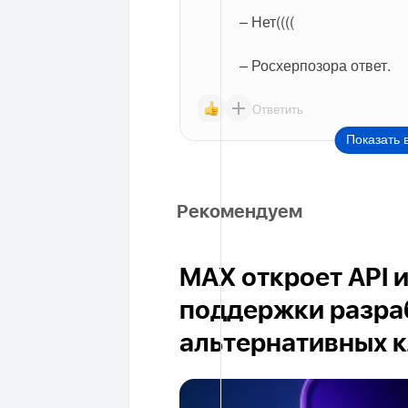
– Нет((((
– Росхерпозора ответ.
Ответить
Показать 
Рекомендуем
MAX откроет API 
поддержки разра
альтернативных 