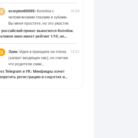
scorpion66699:
Колобок с
16:34
человеческими глазами и зубами.
Вы меня простите, но это ужастик
 российский прокат выкатился Колобок.
еликое кино имеет рейтинг 1/10, но...
Эрик:
Идея в принципе не плоха
13:31
Э
(запрет входящих смс), но считаю
что родители сами...
ез Telegram и VK: Минфицры хочет
апретить регистрацию в соцсетях и...