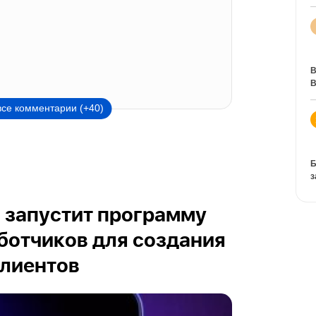
В
В
все комментарии (+40)
Б
з
и запустит программу
ботчиков для создания
клиентов