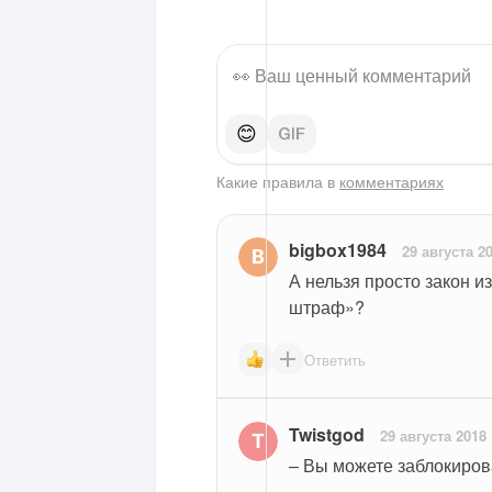
😊
Какие правила в
комментариях
bigbox1984
29 августа 2
А нельзя просто закон из
штраф»?
Ответить
Twistgod
29 августа 2018
– Вы можете заблокиров