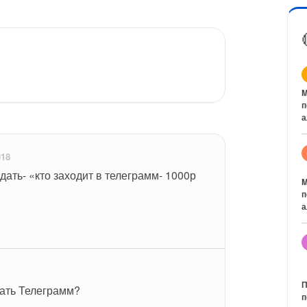
M
п
а
018
дать- «кто заходит в телеграмм- 1000р 
M
п
а
П
ать Телеграмм?
п