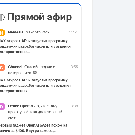
Прямой эфир
🔴
Nemesis:
Макс это что?
14:51
N
AX откроет API и запустит программу
оддержки разработчиков для создания
льтернативных...
Channel:
Спасибо, ждали с
13:55
C
нетерпением! 😺
AX откроет API и запустит программу
оддержки разработчиков для создания
льтернативных...
Denis:
Прикольно, что этому
13:39
D
проекту всё-таки дали зелёный
свет
ервый гаджет OpenAI будет похож на
ончик за $400. Внутри камера,...