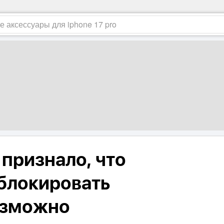
признало, что
блокировать
озможно