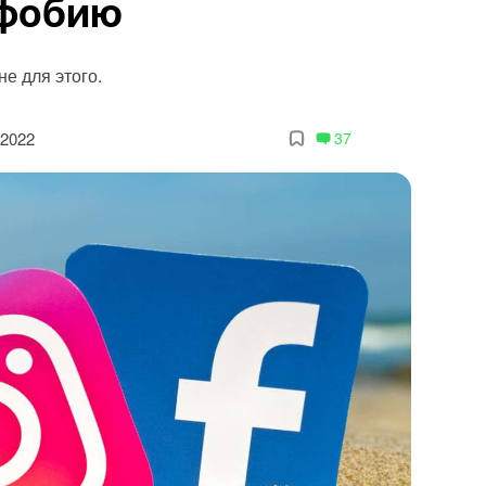
офобию
е для этого.
 2022
37