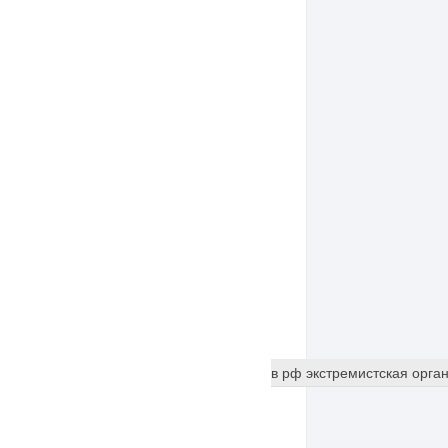
ская организация)
meta (запрещённая в рф экстремистская орга