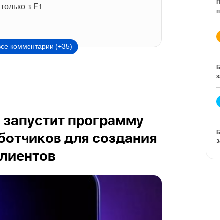
П
только в F1
п
все комментарии (+35)
Б
з
и запустит программу
Б
ботчиков для создания
з
клиентов