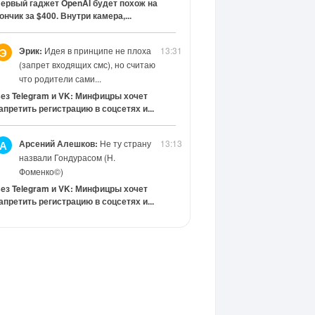
ервый гаджет OpenAI будет похож на
ончик за $400. Внутри камера,...
Эрик:
Идея в принципе не плоха
13:31
Э
(запрет входящих смс), но считаю
что родители сами...
ез Telegram и VK: Минфицры хочет
апретить регистрацию в соцсетях и...
Арсений Алешков:
Не ту страну
13:13
А
назвали Гондурасом (Н.
Фоменко©)
ез Telegram и VK: Минфицры хочет
апретить регистрацию в соцсетях и...