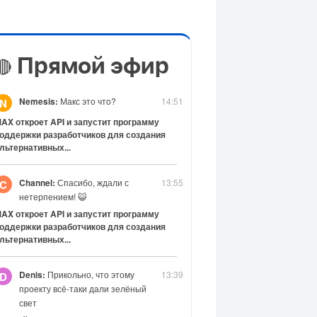
Прямой эфир
🔴
Nemesis:
Макс это что?
14:51
N
AX откроет API и запустит программу
оддержки разработчиков для создания
льтернативных...
Channel:
Спасибо, ждали с
13:55
C
нетерпением! 😺
AX откроет API и запустит программу
оддержки разработчиков для создания
льтернативных...
Denis:
Прикольно, что этому
13:39
D
проекту всё-таки дали зелёный
свет