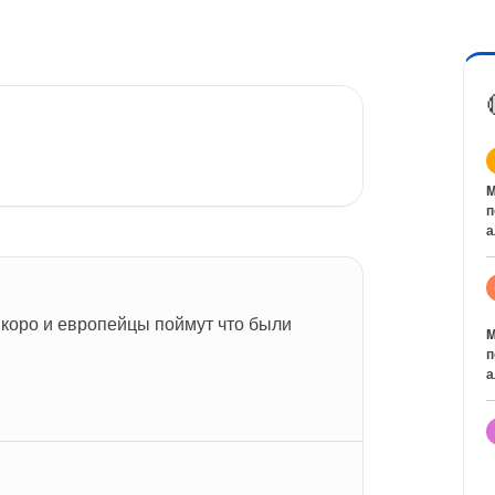
M
п
а
коро и европейцы поймут что были 
M
п
а