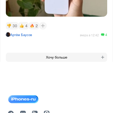
30
4
2
4
Артём Баусов
вчера в 12:42
Хочу больше