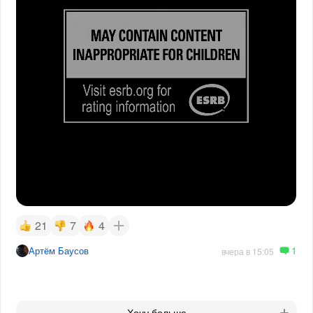
21
7
4
1
Артём Баусов
вчера в 15:05