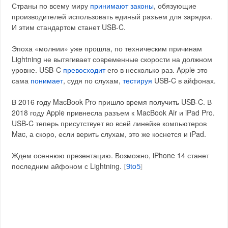
Страны по всему миру
принимают
законы
, обязующие
производителей использовать единый разъем для зарядки.
И этим стандартом станет USB-C.
Эпоха «молнии» уже прошла, по техническим причинам
Lightning не вытягивает современные скорости на должном
уровне. USB-C
превосходит
его в несколько раз. Apple это
сама
понимает
, судя по слухам,
тестируя
USB-C в айфонах.
В 2016 году MacBook Pro пришло время получить USB-C. В
2018 году Apple привнесла разъем к MacBook Air и iPad Pro.
USB-C теперь присутствует во всей линейке компьютеров
Mac, а скоро, если верить слухам, это же коснется и iPad.
Ждем осеннюю презентацию. Возможно, iPhone 14 станет
последним айфоном с Lightning.
[
9to5
]