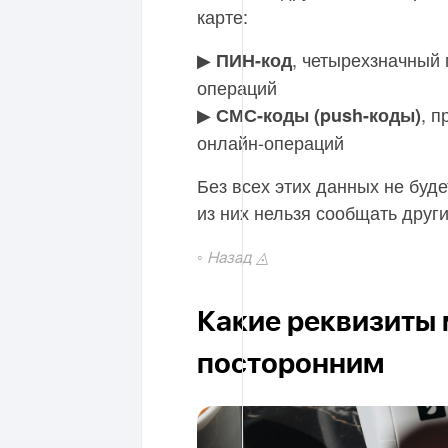
карте:
▶︎
, четырехзначный
ПИН-код
операций
▶︎
, 
СМС-коды (push-коды)
онлайн-операций
Без всех этих данных не буд
из них нельзя сообщать друг
◦ Назад ◬
Какие реквизиты
посторонним