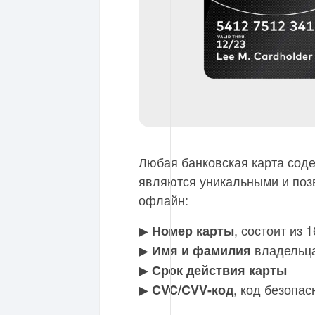
Любая банковская карта соде
являются уникальными и поз
офлайн:
▶︎
, состоит из 
Номер карты
▶︎
владельца
Имя и фамилия
▶︎
Срок действия карты
▶︎
, код безопас
CVC/CVV-код