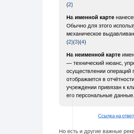
(
2
)
нанесе
На именной карте
Обычно для этого исполь
механическое выдавливан
(
2
)(
3
)(
4
)
имен
На неименной карте
— технический нюанс, уп
осуществлении операций 
отображается в отчётност
учреждении привязан к кл
его персональные данные.
Ссылка на ответ
Но есть и другие важные рек