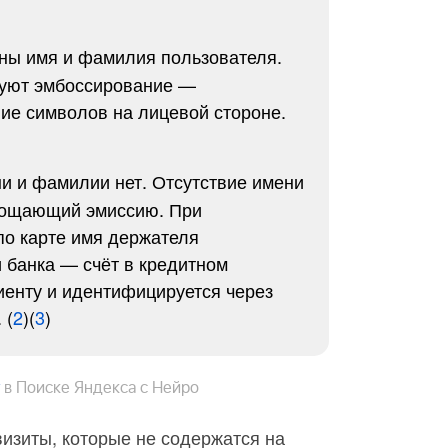
ны имя и фамилия пользователя.
зуют эмбоссирование —
ие символов на лицевой стороне.
и и фамилии нет. Отсутствие имени
рощающий эмиссию. При
по карте имя держателя
и банка — счёт в кредитном
иенту и идентифицируется через
 (
2
)(
3
)
в Поиске Яндекса с Нейро
визиты, которые не содержатся на