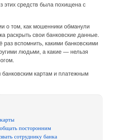
з этих средств была похищена с
и о том, как мошенники обманули
ека раскрыть свои банковские данные.
 раз вспомнить, какими банковскими
ругими людьми, а какие — нельзя
огом.
м банковским картам и платежным
 карты
ообщать посторонним
звать сотруднику банка