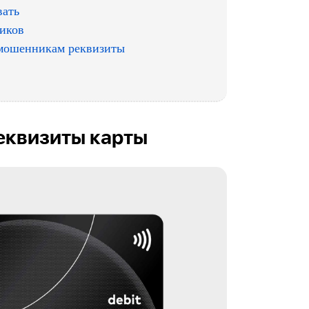
вать
иков
 мошенникам реквизиты
реквизиты карты