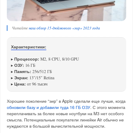
Читайте
наш обзор 15-дюймового «эир» 2023 года
Характеристики:
Процессор:
▸
M2, 8 CPU, 8/10 GPU
ОЗУ:
▸
16 ГБ
Память:
▸
256/512 ГБ
Экран:
▸
13″/15″ Retina
Цена:
▸
от 96 тысяч
Хорошее поколение “эир” в Apple сделали еще лучше, когда
обновили базу и добавили туда 16 ГБ ОЗУ
. С этого момента
переплачивать за более новые ноутбуки на M3 нет особого
смысла. Потенциальные покупатели линейки Air обычно не
нуждаются в большой вычислительной мощности.