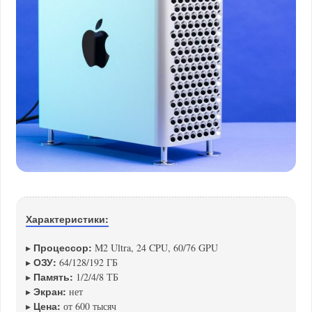
Характеристики:
Процессор:
▸
M2 Ultra, 24 CPU, 60/76 GPU
ОЗУ:
▸
64/128/192 ГБ
Память:
▸
1/2/4/8 ТБ
Экран:
▸
нет
Цена:
▸
от 600 тысяч