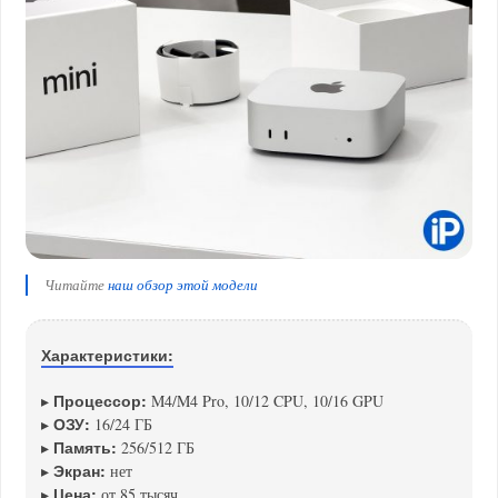
Читайте
наш обзор этой модели
Характеристики:
Процессор:
▸
M4/M4 Pro, 10/12 CPU, 10/16 GPU
ОЗУ:
▸
16/24 ГБ
Память:
▸
256/512 ГБ
Экран:
▸
нет
Цена:
▸
от 85 тысяч