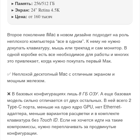
Память:
▸
256/512 ГБ
Экран:
▸
24″ Retina 4.5K
Цена:
▸
от 160 тысяч
Второе поколение iMac в новом дизайне подходит на роль
неплохого компьютера “все в одном”. К нему не нужно
докупать клавиатуру, мышь или трекпад и сам монитор. В
одной коробке есть все необходимое для работы и многих
это привлекает, когда нужно покупать первый Мак.
✅ Неплохой десктопный Mac с отличным экраном и
мощным железом.
❌ В базовых конфигурациях лишь
8 ГБ ОЗУ
. А еще базовая
модель сильно отличается от двух остальных. В ней всего 2
Type-C порта, меньше на одно ядро GPU, нет Ethernet-
адаптера, меньше вариантов расцветки и в комплекте
клавиатура без
Touch ID
. Если не хочется идти на такие
компромиссы, нужно переплачивать за продвинутые
конфигурации.