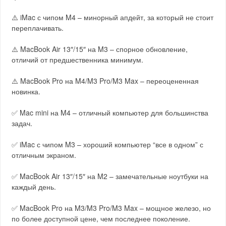
⚠️ iMac с чипом M4 – минорный апдейт, за который не стоит
переплачивать.
⚠️ MacBook Air 13″/15″ на M3 – спорное обновление,
отличий от предшественника минимум.
⚠️ MacBook Pro на M4/M3 Pro/M3 Max – переоцененная
новинка.
✅ Mac mini на M4 – отличный компьютер для большинства
задач.
✅ iMac с чипом M3 – хороший компьютер “все в одном” с
отличным экраном.
✅ MacBook Air 13″/15″ на M2 – замечательные ноутбуки на
каждый день.
✅ MacBook Pro на M3/M3 Pro/M3 Max – мощное железо, но
по более доступной цене, чем последнее поколение.