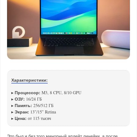
Характеристики:
Процессор:
▸
M3, 8 CPU, 8/10 GPU
ОЗУ:
▸
16/24 ГБ
Память:
▸
256/512 ГБ
Экран:
▸
13″/15″ Retina
Цена:
▸
от 115 тысяч
Это был и без того минорный апдейт линейки, а после