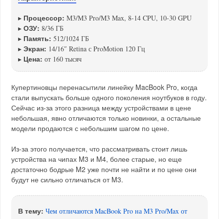
Процессор:
▸
M3/M3 Pro/M3 Max, 8-14 CPU, 10-30 GPU
ОЗУ:
▸
8/36 ГБ
Память:
▸
512/1024 ГБ
Экран:
▸
14/16″ Retina с ProMotion 120 Гц
Цена:
▸
от 160 тысяч
Купертиновцы перенасытили линейку MacBook Pro, когда
стали выпускать больше одного поколения ноутбуков в году.
Сейчас из-за этого разница между устройствами в цене
небольшая, явно отличаются только новинки, а остальные
модели продаются с небольшим шагом по цене.
Из-за этого получается, что рассматривать стоит лишь
устройства на чипах M3 и M4, более старые, но еще
достаточно бодрые M2 уже почти не найти и по цене они
будут не сильно отличаться от M3.
В тему:
Чем отличаются MacBook Pro на M3 Pro/Max от