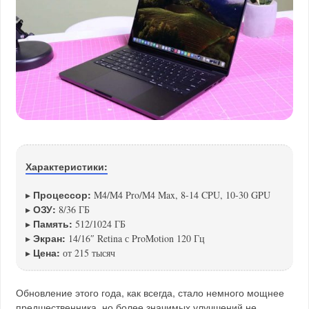
Характеристики:
Процессор:
▸
M4/M4 Pro/M4 Max, 8-14 CPU, 10-30 GPU
ОЗУ:
▸
8/36 ГБ
Память:
▸
512/1024 ГБ
Экран:
▸
14/16″ Retina с ProMotion 120 Гц
Цена:
▸
от 215 тысяч
Обновление этого года, как всегда, стало немного мощнее
предшественника, но более значимых улучшений не