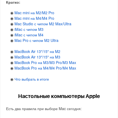
Кратко:
◉
Mac mini на M2/M2 Pro
◉
Mac mini на M4/M4 Pro
◉
Mac Studio с чипом M2 Max/Ultra
◉
iMac с чипом M3
◉
iMac с чипом M4
◉
Mac Pro с чипом M2 Ultra
◉
MacBook Air 13″/15″ на M2
◉
MacBook Air 13″/15″ на M3
◉
MacBook Pro на M3/M3 Pro/M3 Max
◉
MacBook Pro на M4/M4 Pro/M4 Max
◉
Что выбрать в итоге
Настольные компьютеры Apple
Есть два правила при выборе Mac сегодня: