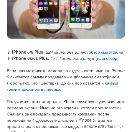
📱
iPhone 6/6 Plus:
224 миллиона штук
(
обзор смартфона
)
📱
iPhone 6s/6s Plus:
174,1 миллиона штук
(
наш обзор
)
Если рассматривать модели по отдельности, именно
iPhone
6
считается самым продаваемым яблочным смартфоном.
Любопытно, что “шестерка” до сих пор остается и
самым
тонким айфоном в линейке
.
Получается, что пик продаж iPhone случился с увеличением
размера экрана. Именно это ждали и хотели пользователи.
Сначала они показали преданность компании после
перехода на 4-дюймовые дисплеи в
iPhone 5
, а затем
просто снесли с прилавков все модели
iPhone 6/6 Plus
с 4,7-