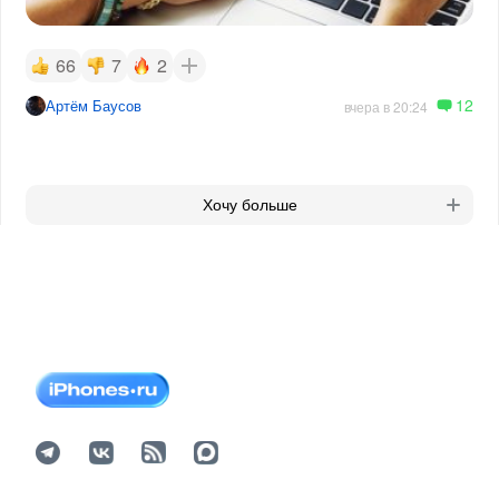
66
7
2
12
Артём Баусов
вчера в 20:24
Хочу больше