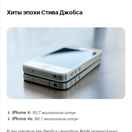
Хиты эпохи Стива Джобса
📱
iPhone 4:
50,7 миллионов штук
📱
iPhone 4s:
60,1 миллионов штук
В эру руководства Джобса смартфон Apple моментально