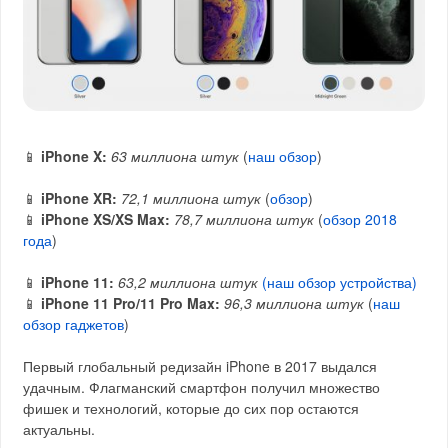
📱
iPhone X:
63 миллиона штук
(
наш обзор
)
📱
iPhone XR:
72,1 миллиона штук
(
обзор
)
📱
iPhone XS/XS Max:
78,7 миллиона штук
(
обзор 2018
года
)
📱
iPhone 11:
63,2 миллиона штук
(наш обзор устройства)
📱
iPhone 11 Pro/11 Pro Max:
96,3 миллиона штук
(
наш
обзор гаджетов
)
Первый глобальный редизайн iPhone в 2017 выдался
удачным. Флагманский смартфон получил множество
фишек и технологий, которые до сих пор остаются
актуальны.