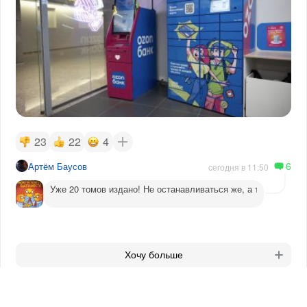
23
22
4
6
Артём Баусов
сегодня в 11:50
Уже 20 томов издано! Не останавливаться же, а то догадаютс
Хочу больше