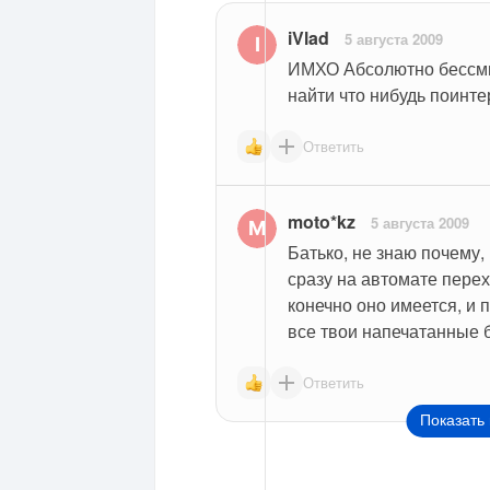
iVlad
5 августа 2009
ИМХО Абсолютно бессмыс
найти что нибудь поинте
Ответить
moto*kz
5 августа 2009
Батько, не знаю почему, н
сразу на автомате перех
конечно оно имеется, и п
все твои напечатанные б
Ответить
Показать 