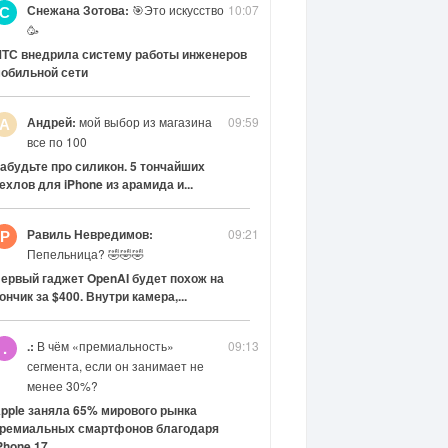
Снежана Зотова:
🎯Это искусство
10:07
С
🥳
ТС внедрила систему работы инженеров
обильной сети
Андрей:
мой выбор из магазина
09:59
А
все по 100
абудьте про силикон. 5 тончайших
ехлов для iPhone из арамида и...
Равиль Невредимов:
09:21
Р
Пепельница? 🤣🤣🤣
ервый гаджет OpenAI будет похож на
ончик за $400. Внутри камера,...
.:
В чём «премиальность»
09:13
.
сегмента, если он занимает не
менее 30%?
pple заняла 65% мирового рынка
ремиальных смартфонов благодаря
Phone 17