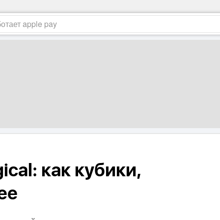
ical: как кубики,
ее