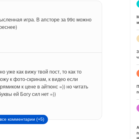
М
ленная игра. В апсторе за 99c можно 
м
реснее)
З
ч
о уже как вижу твой пост, то как то 
ожу к фото-скринам, к видео если 
рямиком к цене в айтюнс =)) но читать 
П
п
уквы ей Богу сил нет =))
все комментарии (+5)
A
п
i