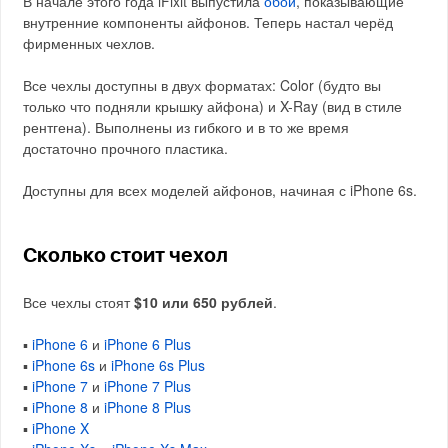
В начале этого года iFixit выпустила
обои
, показывающие
внутренние компоненты айфонов. Теперь настал черёд
фирменных чехлов.
Все чехлы доступны в двух форматах: Color (будто вы
только что подняли крышку айфона) и X-Ray (вид в стиле
рентгена). Выполнены из гибкого и в то же время
достаточно прочного пластика.
Доступны для всех моделей айфонов, начиная с iPhone 6s.
Сколько стоит чехол
Все чехлы стоят
$10 или 650 рублей
.
▪️
iPhone 6
и
iPhone 6 Plus
▪️
iPhone 6s
и
iPhone 6s Plus
▪️
iPhone 7
и
iPhone 7 Plus
▪️
iPhone 8
и
iPhone 8 Plus
▪️
iPhone X