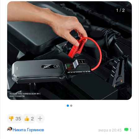
1
/
2
35
2
1
Никита Горяинов
вчера в 20:45