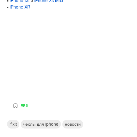
▪️
iPhone Xs
и
iPhone Xs Max
▪️
iPhone XR
9
ifixit
чехлы для iphone
новости