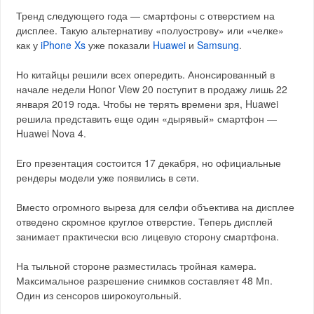
Тренд следующего года — смартфоны с отверстием на
дисплее. Такую альтернативу «полуострову» или «челке»
как у
iPhone Xs
уже показали
Huawei
и
Samsung
.
Но китайцы решили всех опередить. Анонсированный в
начале недели Honor View 20 поступит в продажу лишь 22
января 2019 года. Чтобы не терять времени зря, Huawei
решила представить еще один «дырявый» смартфон —
Huawei Nova 4.
Его презентация состоится 17 декабря, но официальные
рендеры модели уже появились в сети.
Вместо огромного выреза для селфи объектива на дисплее
отведено скромное круглое отверстие. Теперь дисплей
занимает практически всю лицевую сторону смартфона.
На тыльной стороне разместилась тройная камера.
Максимальное разрешение снимков составляет 48 Мп.
Один из сенсоров широкоугольный.