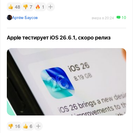
48
7
1
10
Артём Баусов
вчера в 20:24
Apple тестирует iOS 26.6.1, скоро релиз
16
6