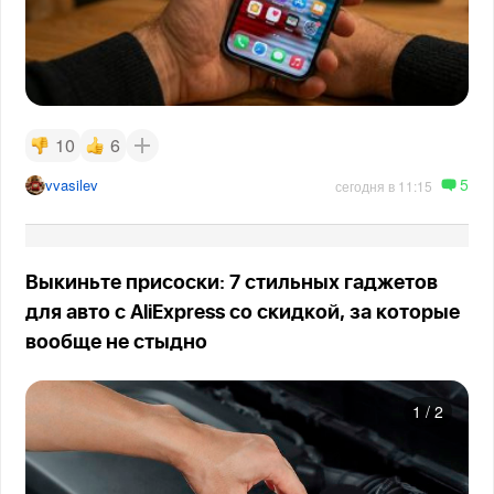
10
6
5
vvasilev
сегодня в 11:15
Выкиньте присоски: 7 стильных гаджетов
для авто с AliExpress со скидкой, за которые
вообще не стыдно
1
/
2