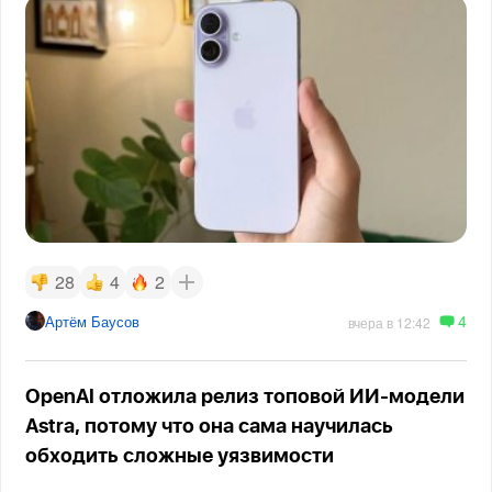
28
4
2
4
Артём Баусов
вчера в 12:42
OpenAI отложила релиз топовой ИИ-модели
Astra, потому что она сама научилась
обходить сложные уязвимости