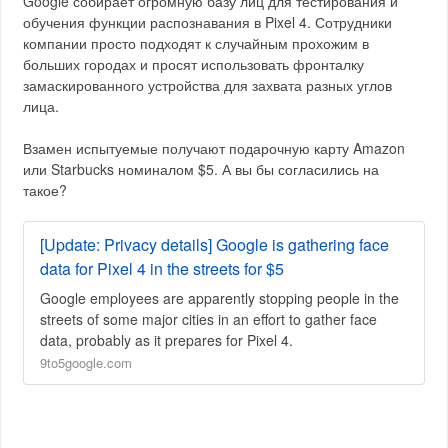
Google собирает огромную базу лиц для тестирования и
обучения функции распознавания в Pixel 4. Сотрудники
компании просто подходят к случайным прохожим в
больших городах и просят использовать фронталку
замаскированного устройства для захвата разных углов
лица.
Взамен испытуемые получают подарочную карту Amazon
или Starbucks номиналом $5. А вы бы согласились на
такое?
[Update: Privacy details] Google is gathering face
data for Pixel 4 in the streets for $5
Google employees are apparently stopping people in the
streets of some major cities in an effort to gather face
data, probably as it prepares for Pixel 4.
9to5google.com