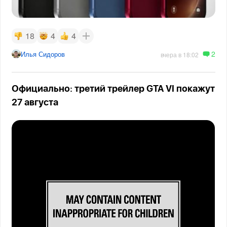
18
4
4
2
Илья Сидоров
вчера в 18:02
Официально: третий трейлер GTA VI покажут
27 августа