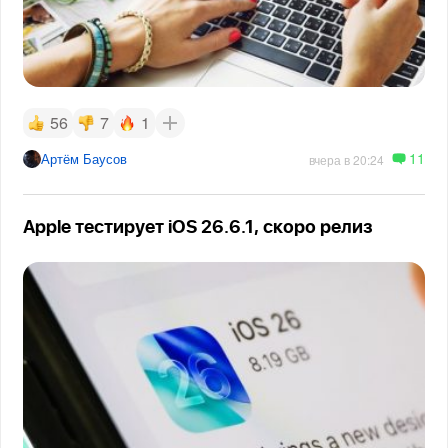
56
7
1
11
Артём Баусов
вчера в 20:24
Apple тестирует iOS 26.6.1, скоро релиз