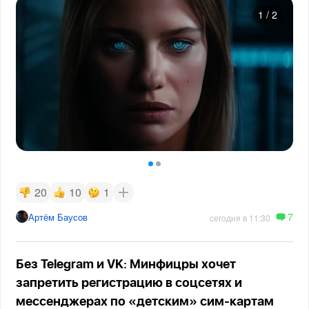
1
/
2
20
10
1
7
Артём Баусов
сегодня в 11:30
Без Telegram и VK: Минфицры хочет
запретить регистрацию в соцсетях и
мессенджерах по «детским» сим-картам