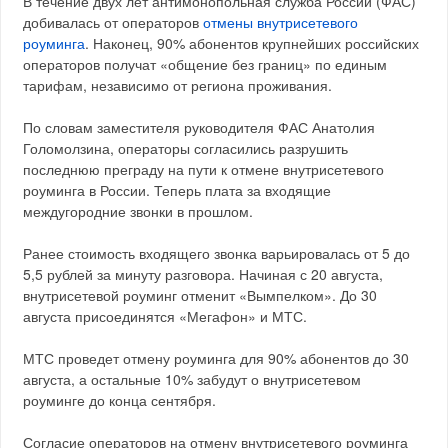
В течение двух лет антимонопольная служба России (ФАС)
добивалась от операторов
отмены внутрисетевого
роуминга
. Наконец, 90% абонентов крупнейших российских
операторов получат «общение без границ» по единым
тарифам, независимо от региона проживания.
По словам заместителя руководителя ФАС Анатолия
Голомолзина, операторы согласились разрушить
последнюю преграду на пути к отмене внутрисетевого
роуминга в России. Теперь плата за входящие
междугородние звонки в прошлом.
Ранее стоимость входящего звонка варьировалась от 5 до
5,5 рублей за минуту разговора. Начиная с 20 августа,
внутрисетевой роуминг отменит «Вымпелком». До 30
августа присоединятся «Мегафон» и МТС.
МТС проведет отмену роуминга для 90% абонентов до 30
августа, а остальные 10% забудут о внутрисетевом
роуминге до конца сентября.
Согласие операторов на отмену внутрисетевого роуминга