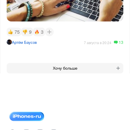
75
9
3
13
Артём Баусов
7 августа в 20:24
Хочу больше