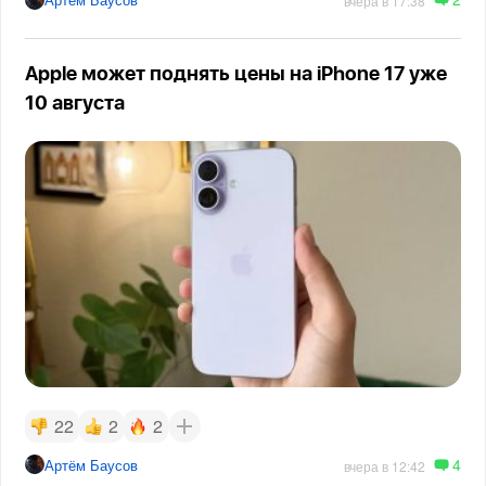
вчера в 17:38
Apple может поднять цены на iPhone 17 уже
10 августа
22
2
2
4
Артём Баусов
вчера в 12:42