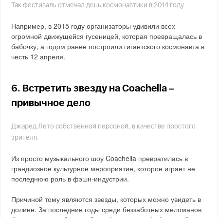
Так фестиваль отмечал день космонавтики в 2014 году.
Например, в 2015 году организаторы удивили всех
огромной движущейся гусеницей, которая превращалась в
бабочку, а годом ранее построили гигантского космонавта в
честь 12 апреля.
6. Встретить звезду на Coachella –
привычное дело
Джаред Лето собственной персоной, в качестве простого
зрителя.
Из просто музыкального шоу Coachella превратилась в
грандиозное культурное мероприятие, которое играет не
последнюю роль в фэшн-индустрии.
Причиной тому являются звезды, которых можно увидеть в
долине. За последние годы среди беззаботных меломанов