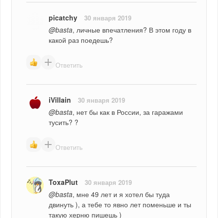
picatchy
30 января 2019
@basta
, личные впечатления? В этом году в 
какой раз поедешь?
Ответить
iVillain
30 января 2019
@basta
, нет бы как в России, за гаражами 
тусить? ?
Ответить
ToxaPlut
30 января 2019
@basta
, мне 49 лет и я хотел бы туда 
двинуть ), а тебе то явно лет поменьше и ты 
такую херню пишешь )