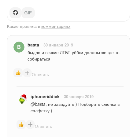
😊
Какие правила в
комментариях
basta
30 января 2019
быдло и всякие ЛГБТ-уёбки должны же где-то 
собираться
Ответить
iphoneriddick
30 января 2019
@basta
, не завидуйте ) Подберите слюнки в 
салфетку )
Ответить