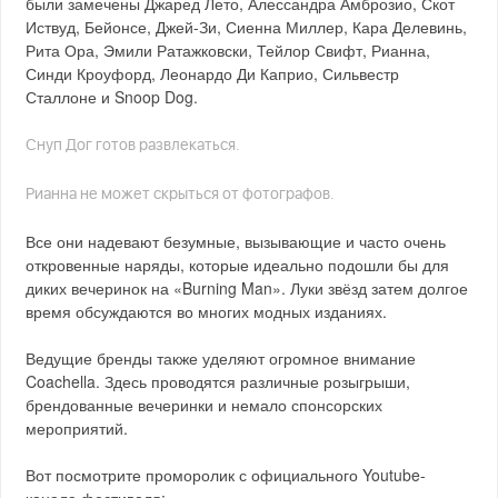
были замечены Джаред Лето, Алессандра Амброзио, Скот
Иствуд, Бейонсе, Джей-Зи, Сиенна Миллер, Кара Делевинь,
Рита Ора, Эмили Ратажковски, Тейлор Свифт, Рианна,
Синди Кроуфорд, Леонардо Ди Каприо, Сильвестр
Сталлоне и Snoop Dog.
Снуп Дог готов развлекаться.
Рианна не может скрыться от фотографов.
Все они надевают безумные, вызывающие и часто очень
откровенные наряды, которые идеально подошли бы для
диких вечеринок на «Burning Man». Луки звёзд затем долгое
время обсуждаются во многих модных изданиях.
Ведущие бренды также уделяют огромное внимание
Coachella. Здесь проводятся различные розыгрыши,
брендованные вечеринки и немало спонсорских
мероприятий.
Вот посмотрите проморолик с официального Youtube-