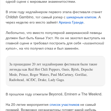
одной сцене с мировыми знаменитостями.
В этом году хедлайнером первого этапа фестиваля станет
Childish Gambino, тот самый рэпер с
шикарным клипом
. А
через неделю его место займёт
Ариана Гранде
.
Любопытно, что вместо популярной американской певицы
должен был быть Канье Уэст. Но он не захотел выступать на
главной сцене и требовал построить для себя «
гигантский
купол
», на что получил отказ и был заменён.
За прошедшие 20 лет хедлайнерами фестиваля были такие
легенды как Red Hot Chili Peppers, Oasis, Björk, Depeche
Mode, Prince, Roger Waters, Paul McCartney, Gorillaz,
Radiohead, AC/DC, Drake, Lady Gaga.
В прошлом году отжигали Beyoncé, Eminem и The Weeknd.
На 20-летие мероприятия
список участников
не самый
громкий. Возможно организаторы готовят какой-нибудь