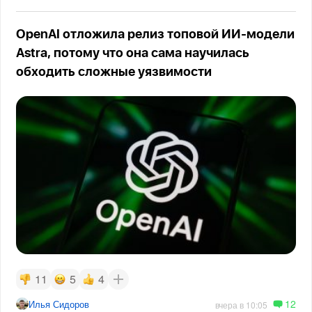
OpenAI отложила релиз топовой ИИ-модели
Astra, потому что она сама научилась
обходить сложные уязвимости
11
5
4
12
Илья Сидоров
вчера в 10:05