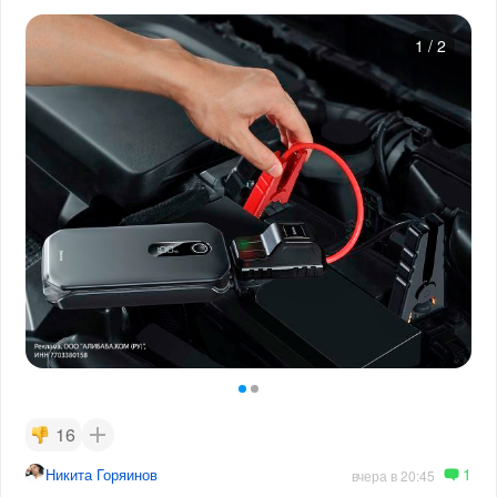
1
/
2
16
1
Никита Горяинов
вчера в 20:45