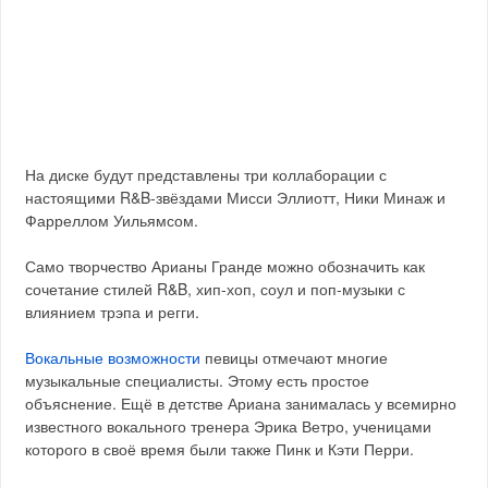
На диске будут представлены три коллаборации с
настоящими R&B-звёздами Мисси Эллиотт, Ники Минаж и
Фарреллом Уильямсом.
Само творчество Арианы Гранде можно обозначить как
сочетание стилей R&B, хип-хоп, соул и поп-музыки с
влиянием трэпа и регги.
Вокальные возможности
певицы отмечают многие
музыкальные специалисты. Этому есть простое
объяснение. Ещё в детстве Ариана занималась у всемирно
известного вокального тренера Эрика Ветро, ученицами
которого в своё время были также Пинк и Кэти Перри.