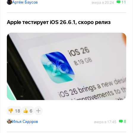
11
Артём Баусов
вчера в 20:24
Apple тестирует iOS 26.6.1, скоро релиз
18
6
8
Илья Сидоров
вчера в 17:45