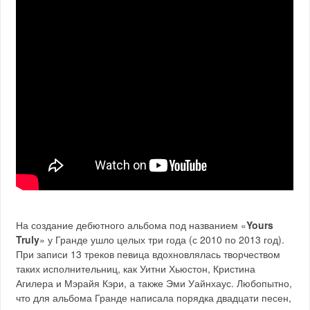
На создание дебютного альбома под названием «
Yours
Truly
» у Гранде ушло целых три года (с 2010 по 2013 год).
При записи 13 треков певица вдохновлялась творчеством
таких исполнительниц, как Уитни Хьюстон, Кристина
Агилера и Мэрайя Кэри, а также Эми Уайнхаус. Любопытно,
что для альбома Гранде написала порядка двадцати песен,