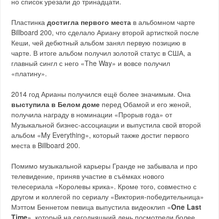
но список урезали до тринадцати.
Пластинка
достигла первого места
в альбомном чарте
Billboard 200, что сделало Ариану второй артисткой после
Кеши, чей дебютный альбом занял первую позицию в
чарте. В итоге альбом получил золотой статус в США, а
главный сингл с него «The Way» и вовсе получил
«платину».
2014 год Арианы получился ещё более значимым. Она
выступила в Белом доме
перед Обамой и его женой,
получила награду в номинации «Прорыв года» от
Музыкальной бизнес-ассоциации и выпустила свой второй
альбом «My Everything», который также достиг первого
места в Billboard 200.
Помимо музыкальной карьеры Гранде не забывала и про
телевидение, приняв участие в съёмках нового
телесериала «Королевы крика». Кроме того, совместно с
другом и коллегой по сериалу «Виктория-победительница»
Мэттом Беннетом певица выпустила видеоклип «
One Last
Time
», который на сегодняшний день посмотрели более