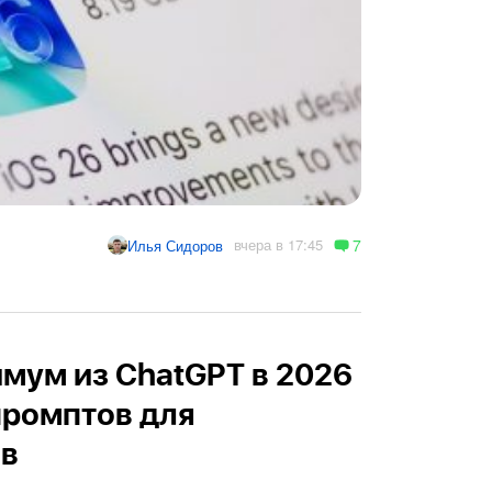
7
вчера в 17:45
Илья Сидоров
мум из ChatGPT в 2026
 промптов для
ов