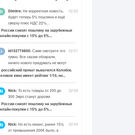
Dimitre:
Не корректная новость,
02:52
будет теперь 5% пошлина и ещё
сверху плюс НДС 22%...
 России снизят пошлину на зарубежные
нлайн-покупки с 15% до 5%...
id152774850:
Сами смотрите это
02:01
гумно. Все сказки обокрали,
ничего нового придумать не могут
 российский прокат выкатился Колобок.
еликое кино имеет рейтинг 1/10, но...
Nick:
То есть товары от 200 до
22:56
N
300 Эвро станут дороже
 России снизят пошлину на зарубежные
нлайн-покупки с 15% до 5%...
Nick:
Но есть нюанс, ранее 15%
22:54
N
от превышения 200€ было, а