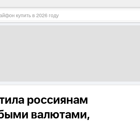
етила россиянам
быми валютами,