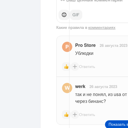
😊
Какие правила в
комментариях
Pro Store
26 августа 2023
Ублюдки
Ответить
werk
26 августа 2023
так и не понял, из usa о
через бинанс?
Ответить
Показать 