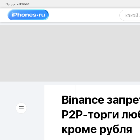
Продать iPhone
Binance запр
P2P-торги лю
кроме рубля