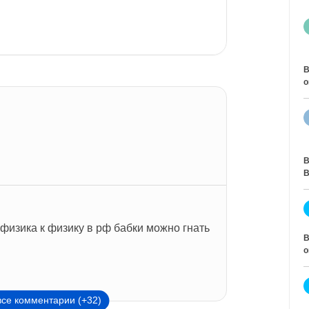
В
о
В
В
т физика к физику в рф бабки можно гнать 
В
о
все комментарии (+32)