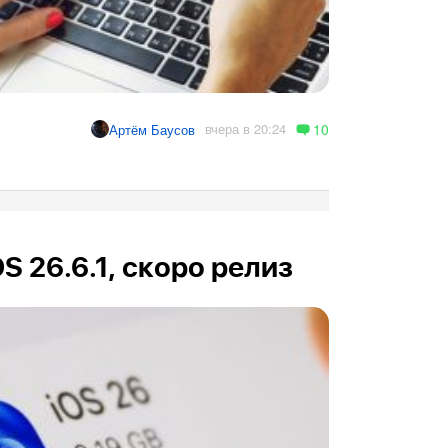
10
вчера в 20:24
Артём Баусов
OS 26.6.1, скоро релиз