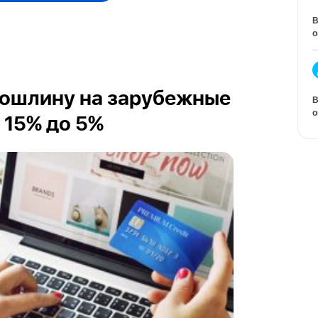
В
о
пошлину на зарубежные
В
о
 15% до 5%