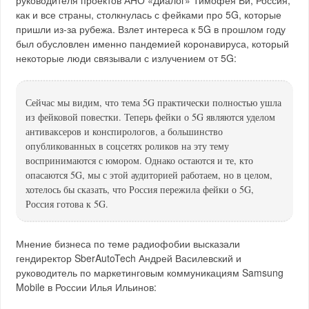
руководителя проектов АНО «Диалог» Тимофея Ви, Россия,
как и все страны, столкнулась с фейками про 5G, которые
пришли из-за рубежа. Взлет интереса к 5G в прошлом году
был обусловлен именно пандемией коронавируса, который
некоторые люди связывали с излучением от 5G:
Сейчас мы видим, что тема 5G практически полностью ушла
из фейковой повестки. Теперь фейки о 5G являются уделом
антиваксеров и конспирологов, а большинство
опубликованных в соцсетях роликов на эту тему
воспринимаются с юмором. Однако остаются и те, кто
опасаются 5G, мы с этой аудиторией работаем, но в целом,
хотелось бы сказать, что Россия пережила фейки о 5G,
Россия готова к 5G.
Мнение бизнеса по теме радиофобии высказали
гендиректор SberAutoTech Андрей Василевский и
руководитель по маркетинговым коммуникациям Samsung
Mobile в России Илья Ильинов: