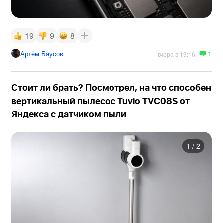
19
9
8
1
Артём Баусов
вчера в 19:16
Стоит ли брать? Посмотрел, на что способен
вертикальный пылесос Tuvio TVC08S от
Яндекса с датчиком пыли
1
/
2