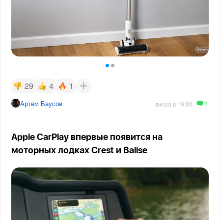
29
4
1
1
Артём Баусов
вчера в 19:00
Apple CarPlay впервые появится на
моторных лодках Crest и Balise