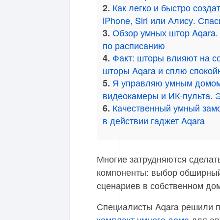
Как легко и быстро созда
2.
iPhone, Siri или Алису. Спа
Обзор умных штор Aqara.
3.
по расписанию
Факт: шторы влияют на с
4.
шторы Aqara и сплю спокой
Я управляю умным домом
5.
видеокамеры и ИК-пульта. 
Качественный умный замо
6.
в действии гаджет Aqara
Многие затрудняются сделат
компоненты: выбор обширный
сценариев в собственном дом
Специалисты Aqara решили п
комплект умного дома
для ав