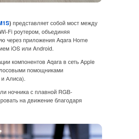
представляет собой мост между
M1S
)
 Wi-Fi роутером, объединяя
мую через приложения Aqara Home
ем iOS или Android.
ции компонентов Aqara в сеть Apple
голосовыми помощниками
 и Алиса).
оли ночника с плавной RGB-
ировать на движение благодаря