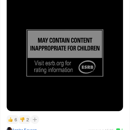
6
2
1
Артём Баусов