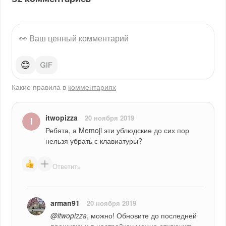
😊
Какие правила в
комментариях
itwopizza
20 ноября 2019
Ребята, а Memoji эти ублюдские до сих пор 
нельзя убрать с клавиатуры?
Ответить
arman91
20 ноября 2019
@itwopizza
, можно! Обновите до последней 
прошивки и в настройках можно отключить.