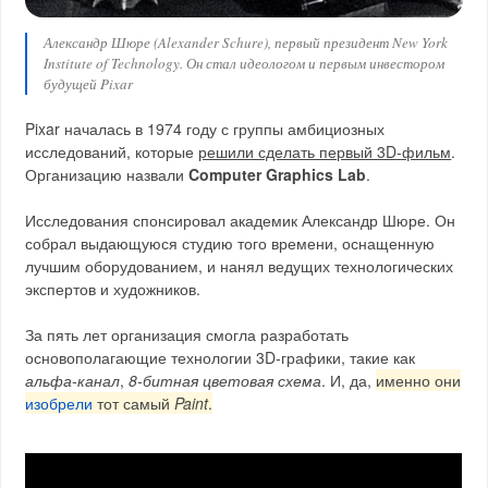
Александр Шюре (Alexander Schure), первый президент New York
Institute of Technology. Он стал идеологом и первым инвестором
будущей Pixar
Pixar началась в 1974 году с группы амбициозных
исследований, которые
решили сделать первый 3D‑фильм
.
Организацию назвали
Computer Graphics Lab
.
Исследования спонсировал академик Александр Шюре. Он
собрал выдающуюся студию того времени, оснащенную
лучшим оборудованием, и нанял ведущих технологических
экспертов и художников.
За пять лет организация смогла разработать
основополагающие технологии 3D‑графики, такие как
альфа-канал
,
8‑битная цветовая схема
. И, да,
именно они
изобрели
тот самый
Paint
.