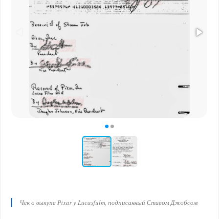
Чек о выкупе Pixar у Lucasfulm, подписанный Стивом Джобсом