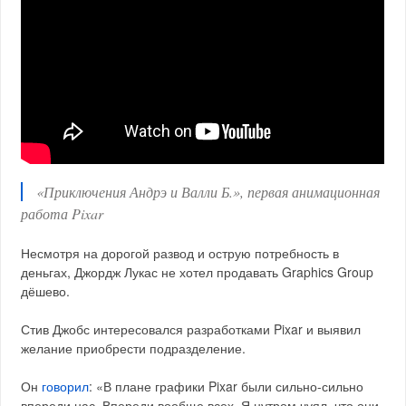
«Приключения Андрэ и Валли Б.», первая анимационная
работа Pixar
Несмотря на дорогой развод и острую потребность в
деньгах, Джордж Лукас не хотел продавать Graphics Group
дёшево.
Стив Джобс интересовался разработками Pixar и выявил
желание приобрести подразделение.
Он
говорил
: «В плане графики Pixar были сильно-сильно
впереди нас. Впереди вообще всех. Я нутром чуял, что они