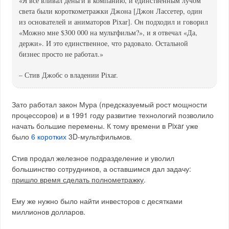
«Я всё вливал деньги в компанию, и единственным лучом
света были короткометражки Джона [Джон Лассетер, один
из основателей и аниматоров Pixar]. Он подходил и говорил
«Можно мне $300 000 на мультфильм?», и я отвечал «Да,
держи». И это единственное, что радовало. Остальной
бизнес просто не работал.»
– Стив Джобс о владении Pixar.
Зато работал закон Мура (предсказуемый рост мощности
процессоров) и в 1991 году развитие технологий позволило
начать большие перемены. К тому времени в Pixar уже
было
6 коротких
3D-мультфильмов.
Стив продал железное подразделение и уволил
большинство сотрудников, а оставшимся дал задачу:
пришло время сделать полнометражку
.
Ему же нужно было найти инвесторов с десятками
миллионов долларов.