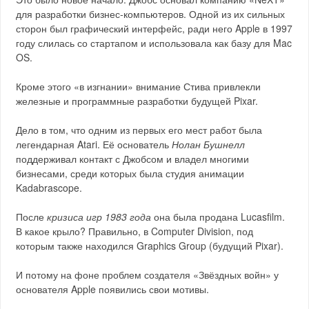
для разработки бизнес‑компьютеров. Одной из их сильных
сторон был графический интерфейс, ради него Apple в 1997
году слилась со стартапом и использовала как базу для Mac
OS.
Кроме этого «в изгнании» внимание Стива привлекли
железные и программные разработки будущей Pixar.
Дело в том, что одним из первых его мест работ была
легендарная Atari. Её основатель
Нолан Бушнелл
поддерживал контакт с Джобсом и владел многими
бизнесами, среди которых была студия анимации
Kadabrascope.
После
кризиса игр 1983 года
она была продана Lucasfilm.
В какое крыло? Правильно, в Computer Division, под
которым также находился Graphics Group (будущий Pixar).
И потому на фоне проблем создателя «Звёздных войн» у
основателя Apple появились свои мотивы.