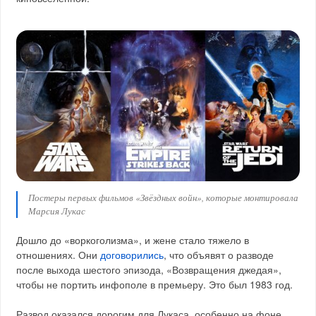
Постеры первых фильмов «Звёздных войн», которые монтировала
Марсия Лукас
Дошло до «воркоголизма», и жене стало тяжело в
отношениях. Они
договорились
, что объявят о разводе
после выхода шестого эпизода, «Возвращения джедая»,
чтобы не портить инфополе в премьеру. Это был 1983 год.
Развод оказался дорогим для Лукаса, особенно на фоне