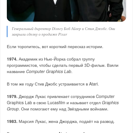
Генеральный директор Disney Боб Айгер и Стив Джобс. Они
закрыли сделку о продаже Pixar
Если торопитесь, вот короткий пересказ истории.
1974.
Академик из Нью‑Йорка собрал группу
программистов, чтобы сделать первый 3D‑фильм. Взяли
название
Computer Graphics Lab
.
В том же году Стив Джобс устраивается в Atari.
1979.
Джордж Лукас привлекает сотрудников Computer
Graphics Lab в свою Lucasfilm и называет отдел
Graphics
Group
. Они помогают ему над Звёздными войнами.
1983.
Марсия Лукас, жена Джорджа, подаёт на развод.