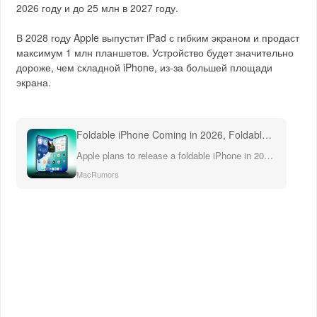
2026 году и до 25 млн в 2027 году.
В 2028 году Apple выпустит iPad с гибким экраном и продаст
максимум 1 млн планшетов. Устройство будет значительно
дороже, чем складной iPhone, из-за большей площади
экрана.
Foldable iPhone Coming in 2026, Foldable iPad to Follow in 2028
Apple plans to release a foldable iPhone in 2026, and will then follow it up with a foldable iPad in 2028, Apple analyst Ming-Chi Kuo said today.
MacRumors