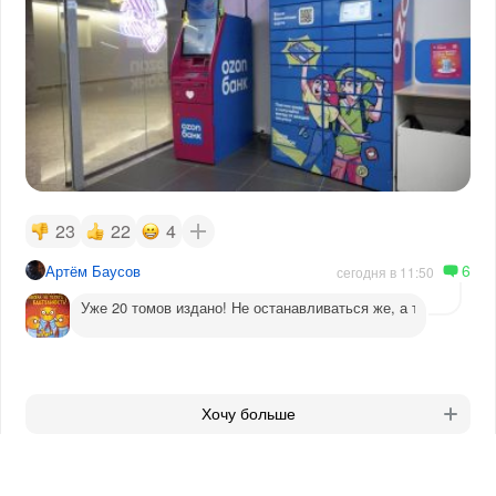
23
22
4
6
Артём Баусов
сегодня в 11:50
Уже 20 томов издано! Не останавливаться же, а то догадаютс
Хочу больше