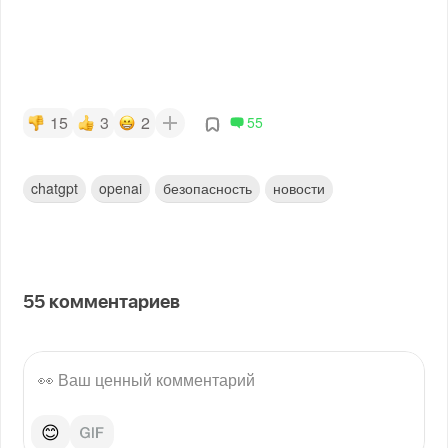
15
3
2
55
chatgpt
openai
безопасность
новости
55
комментариев
😊