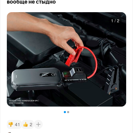
вообще не стыдно
1
/
2
41
2