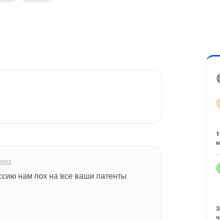
1
к
2023
ссию нам пох на все ваши патенты 
З
ч