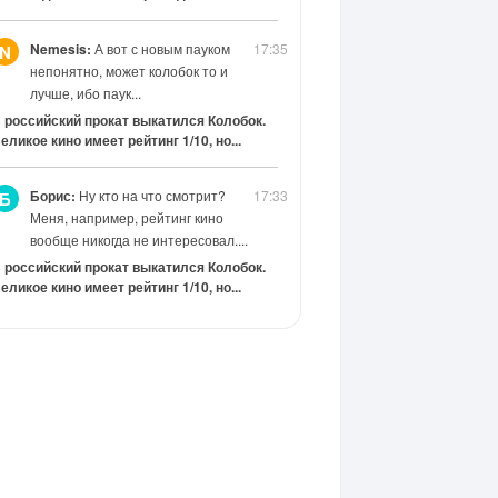
Nemesis:
А вот с новым пауком
17:35
N
непонятно, может колобок то и
лучше, ибо паук...
 российский прокат выкатился Колобок.
еликое кино имеет рейтинг 1/10, но...
Борис:
Ну кто на что смотрит?
17:33
Б
Меня, например, рейтинг кино
вообще никогда не интересовал....
 российский прокат выкатился Колобок.
еликое кино имеет рейтинг 1/10, но...