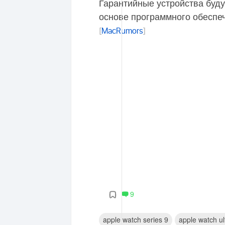
Гарантийные устройства буду
основе программного обеспеч
[
MacRumors
]
9
apple watch series 9
apple watch ul