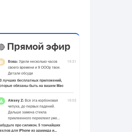
Прямой эфир
🔴
Вова:
Удели несколько часов
19:31
В
своего времени и 9 ОООр твои.
Детали обсуди
0 лучших бесплатных приложений,
оторые обязаны быть на вашем Mac
Alexey Z:
Вся эта корбоновая
19:03
A
чепуха, до первых падений.
Дальше замена стекла
приклеенного переклеил уже...
абудьте про силикон. 5 тончайших
ехлов для iPhone из арамида и...