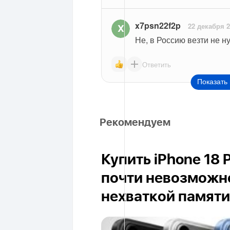
x7psn22f2p
22 декабря 
Не, в Россию везти не н
Ответить
Показать 
Рекомендуем
Купить iPhone 18 
почти невозможно
нехваткой памяти