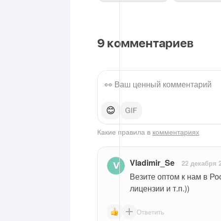
9
комментариев
😊
Какие правила в
комментариях
Vladimir_Se
22 декабря 
Везите оптом к нам в Ро
лицензии и т.п.))
Ответить