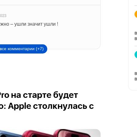
2023
ужно – ушли значит ушли !
В
В
все комментарии (+7)
В
В
Pro на старте будет
: Apple столкнулась с