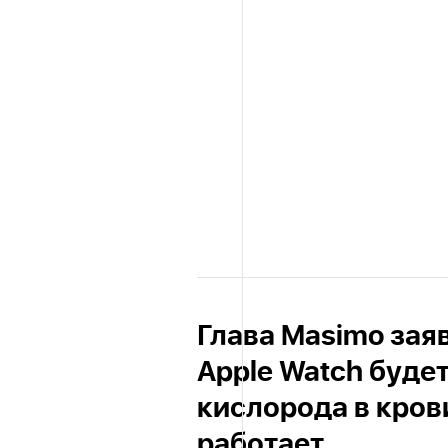
Глава Masimo зая
Apple Watch буде
кислорода в крови
работает