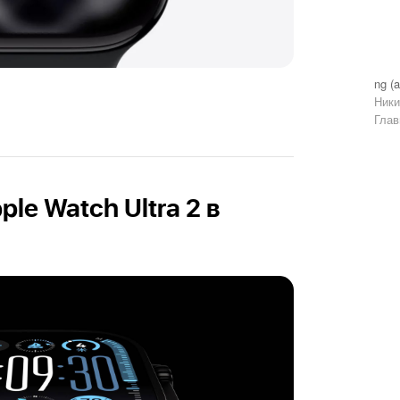
ng (a
Ники
Глав
le Watch Ultra 2 в