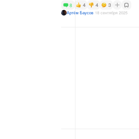
4
4
3
8
Артём Баусов
18 сентября 2025