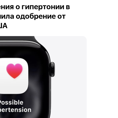
ия о гипертонии в
чила одобрение от
ША