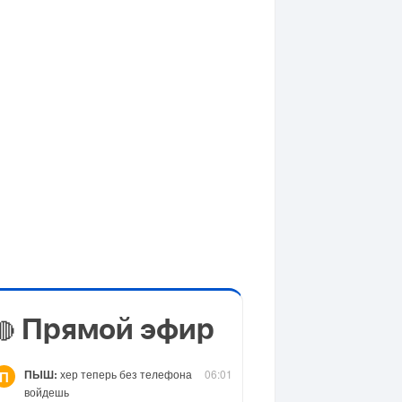
Прямой эфир
🔴
ПЫШ:
хер теперь без телефона
06:01
П
войдешь