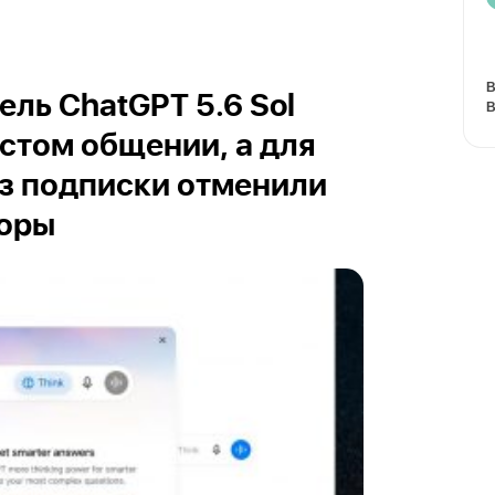
В
ль ChatGPT 5.6 Sol
В
остом общении, а для
з подписки отменили
воры