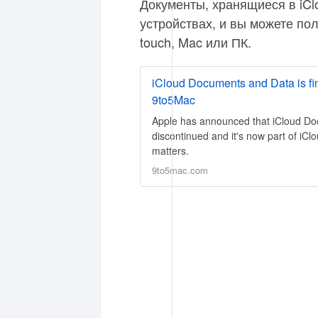
Документы, хранящиеся в iCl
устройствах, и вы можете полу
touch, Mac или ПК.
iCloud Documents and Data is fina
9to5Mac
Apple has announced that iCloud D
discontinued and it's now part of iCl
matters.
9to5mac.com