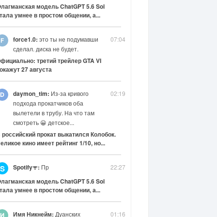
лагманская модель ChatGPT 5.6 Sol
тала умнее в простом общении, а...
force1.0:
это ты не подумавши
07:04
сделал. диска не будет.
фициально: третий трейлер GTA VI
окажут 27 августа
daymon_tim:
Из-за кривого
02:19
подхода прокатчиков оба
вылетели в трубу. На что там
смотреть 😀 детское...
 российский прокат выкатился Колобок.
еликое кино имеет рейтинг 1/10, но...
Spotifyᯤ:
Пр
22:27
S
лагманская модель ChatGPT 5.6 Sol
тала умнее в простом общении, а...
Имя Никнейм:
Дуанских
01:16