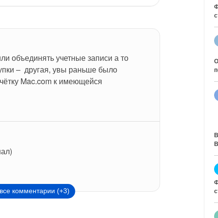
Ф
с
и объединять учетные записи а то 
О
упки –  другая, увы раньше было 
п
чётку Mac.com к имеющейся
В
В
нал)
Ф
с
все комментарии (+3)