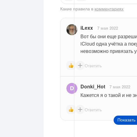
Какие правила в
комментариях
iLexx
7 мая 2022
Вот бы они еще разрешил
iCloud одна учётка а пок
невозможно привязать у
Ответить
Donki_Hot
7 мая 2022
Кажется я о такой и не з
Ответить
Показать 