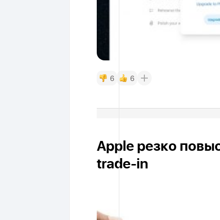
6
6
Apple резко повы
trade-in