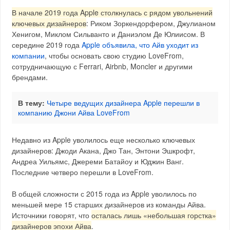
В начале 2019 года Apple столкнулась с рядом увольнений
ключевых дизайнеров
: Риком Зоркендорфером, Джулианом
Хенигом, Миклом Сильванто и Даниэлом Де Юлиисом. В
середине 2019 года
Apple объявила, что Айв уходит из
компании
, чтобы основать свою студию LoveFrom,
сотрудничающую с Ferrari, Airbnb, Moncler и другими
брендами.
В тему:
Четыре ведущих дизайнера Apple перешли в
компанию Джони Айва LoveFrom
Недавно из Apple уволилось еще несколько ключевых
дизайнеров: Джоди Акана, Джо Тан, Энтони Эшкрофт,
Андреа Уильямс, Джереми Батайоу и Юджин Ванг.
Последние четверо перешли в LoveFrom.
В общей сложности с 2015 года из Apple уволилось по
меньшей мере 15 старших дизайнеров из команды Айва.
Источники говорят, что
осталась лишь «небольшая горстка»
дизайнеров эпохи Айва
.