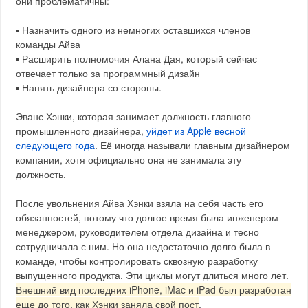
они проблематичны:
▪️ Назначить одного из немногих оставшихся членов
команды Айва
▪️ Расширить полномочия Алана Дая, который сейчас
отвечает только за программный дизайн
▪️ Нанять дизайнера со стороны.
Эванс Хэнки, которая занимает должность главного
промышленного дизайнера,
уйдет из Apple весной
следующего года
. Её иногда называли главным дизайнером
компании, хотя официально она не занимала эту
должность.
После увольнения Айва Хэнки взяла на себя часть его
обязанностей, потому что долгое время была инженером-
менеджером, руководителем отдела дизайна и тесно
сотрудничала с ним. Но она недостаточно долго была в
команде, чтобы контролировать сквозную разработку
выпущенного продукта. Эти циклы могут длиться много лет.
Внешний вид последних iPhone, iMac и iPad был разработан
еще до того, как Хэнки заняла свой пост
.