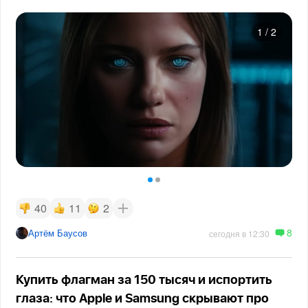
1
/
2
40
11
2
8
Артём Баусов
сегодня в 12:30
Купить флагман за 150 тысяч и испортить
глаза: что Apple и Samsung скрывают про