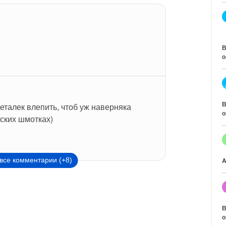
В
о
В
деталек влепить, чтоб уж наверняка 
о
вских шмотках)
все комментарии (+8)
A
В
о