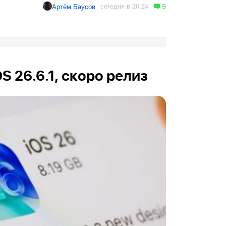
9
сегодня в 20:24
Артём Баусов
OS 26.6.1, скоро релиз