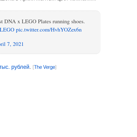
st DNA x LEGO Plates running shoes.
sxLEGO
pic.twitter.com/HvhYOZex6n
ril 7, 2021
тыс. рублей
.
[
The Verge
]