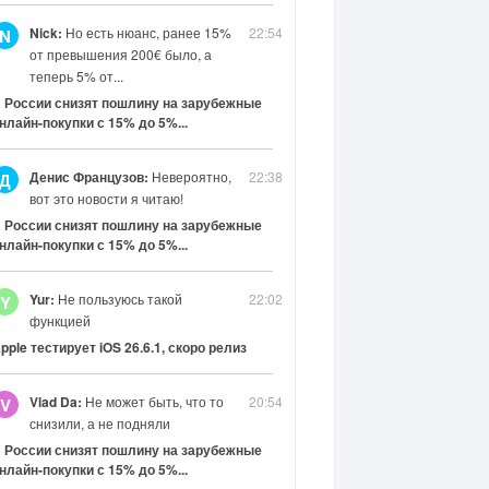
Nick:
Но есть нюанс, ранее 15%
22:54
N
от превышения 200€ было, а
теперь 5% от...
 России снизят пошлину на зарубежные
нлайн-покупки с 15% до 5%...
Денис Французов:
Невероятно,
22:38
Д
вот это новости я читаю!
 России снизят пошлину на зарубежные
нлайн-покупки с 15% до 5%...
Yur:
Не пользуюсь такой
22:02
Y
функцией
pple тестирует iOS 26.6.1, скоро релиз
Vlad Da:
Не может быть, что то
20:54
V
снизили, а не подняли
 России снизят пошлину на зарубежные
нлайн-покупки с 15% до 5%...