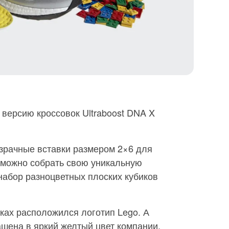
версию кроссовок Ultraboost DNA X
зрачные вставки размером 2×6 для
 можно собрать свою уникальную
 набор разноцветных плоских кубиков
ьках расположился логотип Lego. А
шена в яркий желтый цвет компании.