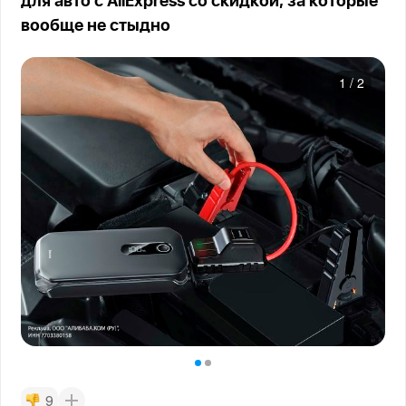
для авто с AliExpress со скидкой, за которые
вообще не стыдно
1
/
2
9