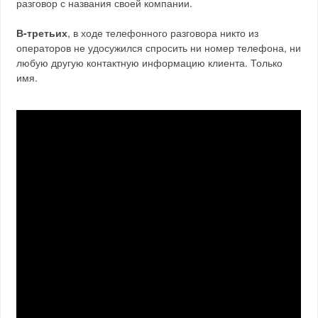
разговор с названия своей компании.
В-третьих
, в ходе телефонного разговора никто из
операторов не удосужился спросить ни номер телефона, ни
любую другую контактную информацию клиента. Только
имя.