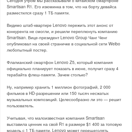
Сегодня утром мы рассказывали о китайском смартфоне
Smartisan R1. Его изюминка в том, что на борту девайса
разместился сразу 1 ТБ памяти.
Видимо штаб-квартире Lenovo пережить этот анонс от
конкурента не смогли, и решили переплюнуть компанию
Smartisan. Вице-президент Lenovo Group Чанг Ченг
опубликовал на своей страничке в социальной сети Weibo
любопытный постер.
Флагманский смартфон Lenovo Z5, который компания
официально планирует показать в июне, получит сразу 4
терабайта флеш-памяти. Зачем столько?
Ну, например хранить 1 миллион фотографий, 2 000
фильмов в HD-разрешении или 150 тысяч несжатых
музыкальных композиций. Целесообразно ли это — решит
пользователь.
Учитывая, что малоизвестная компания Smartisan
выставила ценник на свой R1 в размере $1 400 за топовую
модель с 1 ТБ памяти, Lenovo может перещеголять