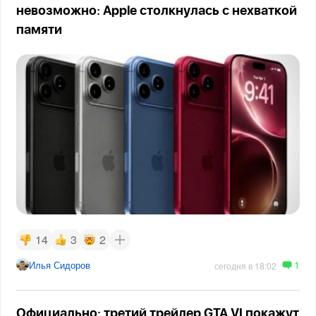
невозможно: Apple столкнулась с нехваткой
памяти
14
3
2
1
Илья Сидоров
сегодня в 18:02
Официально: третий трейлер GTA VI покажут