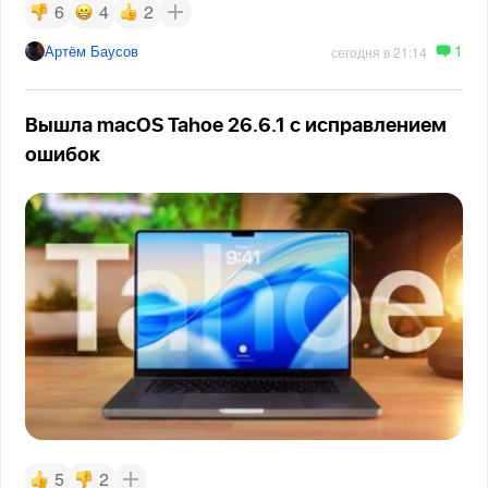
6
4
2
1
Артём Баусов
сегодня в 21:14
Вышла macOS Tahoe 26.6.1 с исправлением
ошибок
5
2