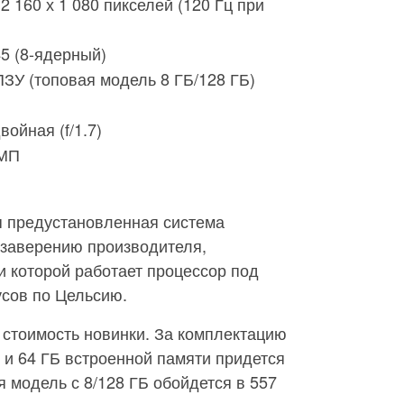
 2 160 х 1 080 пикселей (120 Гц при
5 (8-ядерный)
ПЗУ (топовая модель 8 ГБ/128 ГБ)
войная (f/1.7)
МП
я предустановленная система
 заверению производителя,
и которой работает процессор под
усов по Цельсию.
 стоимость новинки. За комплектацию
й и 64 ГБ встроенной памяти придется
я модель с 8/128 ГБ обойдется в 557