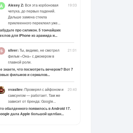
Alexey Z:
Вся эта корбоновая
19:03
A
чепуха, до первых падений.
Дальше замена стекла
приклеенного переклеил уже...
абудьте про силикон. 5 тончайших
ехлов для iPhone из арамида и...
sliver:
Ты, видимо, не смотрел
21:01
фильм «Она» с джокером в
главной роли.
е знаете, что посмотреть вечером? Вот 7
овых фильмов и сериалов...
vvasilev:
Проверял с айфоном и
20:40
самсунгом — работает. Там же
зависит от бренда: Google...
то обалденного появилось в Android 17.
oogle дала Apple большой щелбан...