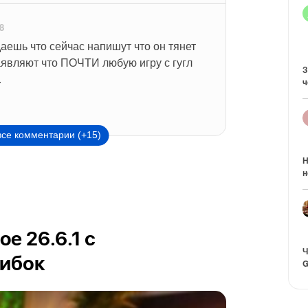
8
аешь что сейчас напишут что он тянет 
аявляют что ПОЧТИ любую игру с гугл 
З
.
ч
все комментарии (+15)
Н
н
e 26.6.1 с
Ч
ибок
G