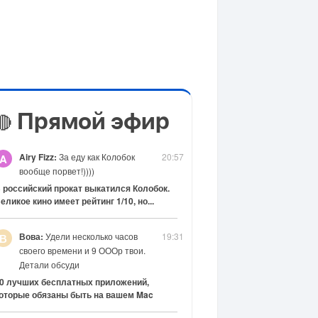
Прямой эфир
🔴
Airy Fizz:
За еду как Колобок
20:57
A
вообще порвет!))))
 российский прокат выкатился Колобок.
еликое кино имеет рейтинг 1/10, но...
Вова:
Удели несколько часов
19:31
В
своего времени и 9 ОООр твои.
Детали обсуди
0 лучших бесплатных приложений,
оторые обязаны быть на вашем Mac