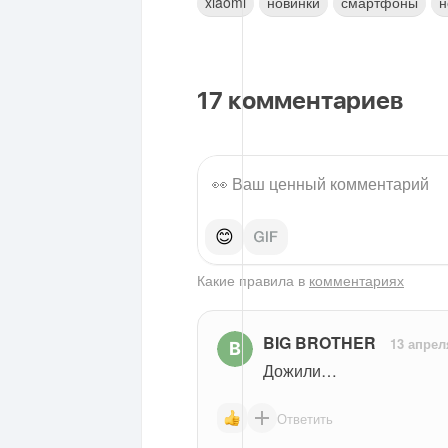
xiaomi
новинки
смартфоны
н
17
комментариев
😊
Какие правила в
комментариях
BIG BROTHER
13 апрел
Дожили…
Ответить