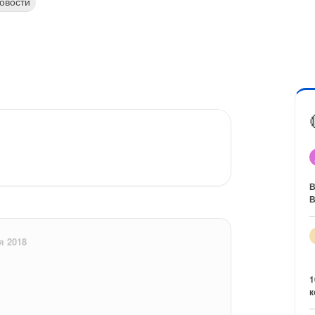
овости
В
В
я 2018
1
к