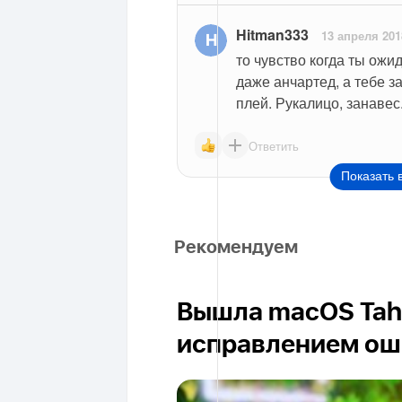
Hitman333
13 апреля 201
то чувство когда ты ожид
даже анчартед, а тебе з
плей. Рукалицо, занавес
Ответить
Показать 
Рекомендуем
Вышла macOS Taho
исправлением ош