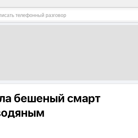
ала бешеный смарт
 водяным