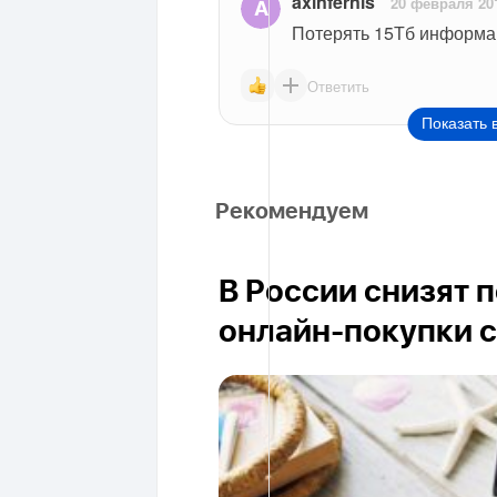
axinfernis
20 февраля 20
Потерять 15Тб информа
Ответить
Показать 
Рекомендуем
В России снизят 
онлайн-покупки с