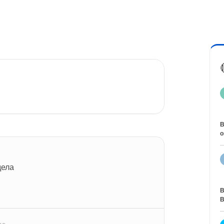
В
о
дела
В
В