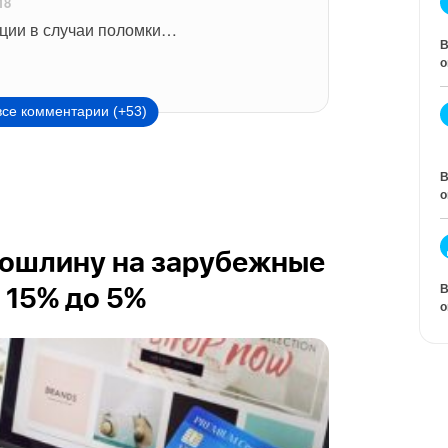
18
ции в случаи поломки…
В
о
все комментарии (+53)
В
о
пошлину на зарубежные
В
 15% до 5%
о