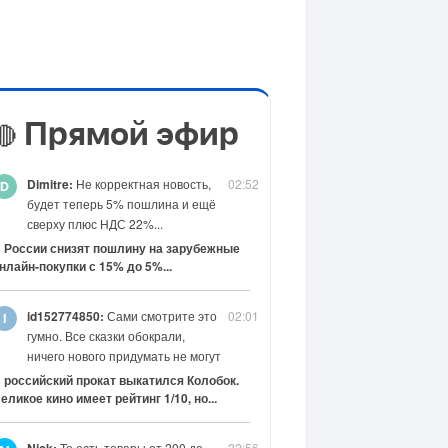
Прямой эфир
🔴
Dimitre:
Не корректная новость,
02:52
будет теперь 5% пошлина и ещё
сверху плюс НДС 22%...
 России снизят пошлину на зарубежные
нлайн-покупки с 15% до 5%...
id152774850:
Сами смотрите это
02:01
гумно. Все сказки обокрали,
ничего нового придумать не могут
 российский прокат выкатился Колобок.
еликое кино имеет рейтинг 1/10, но...
То есть товары от 200 до
22:56