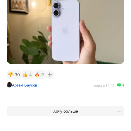
30
4
2
4
Артём Баусов
вчера в 12:42
Хочу больше