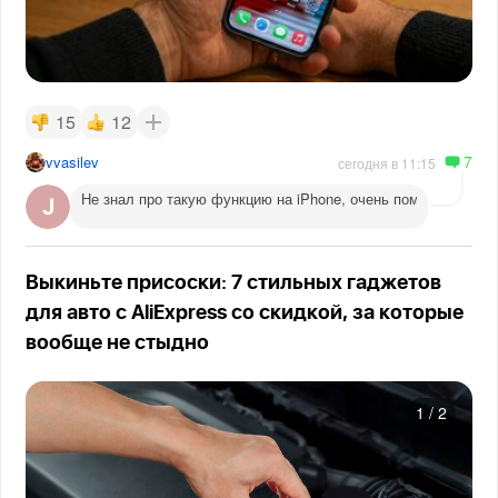
15
12
7
vvasilev
сегодня в 11:15
Не знал про такую функцию на iPhone, очень помогает веч
Выкиньте присоски: 7 стильных гаджетов
для авто с AliExpress со скидкой, за которые
вообще не стыдно
1
/
2