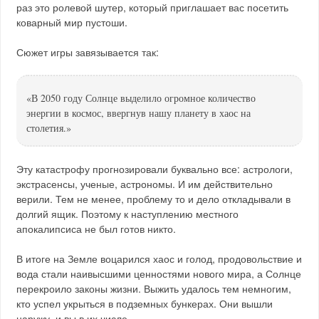
раз это ролевой шутер, который приглашает вас посетить
коварный мир пустоши.
Сюжет игры завязывается так:
«В 2050 году Солнце выделило огромное количество
энергии в космос, ввергнув нашу планету в хаос на
столетия.»
Эту катастрофу прогнозировали буквально все: астрологи,
экстрасенсы, ученые, астрономы. И им действительно
верили. Тем не менее, проблему то и дело откладывали в
долгий ящик. Поэтому к наступлению местного
апокалипсиса не был готов никто.
В итоге на Земле воцарился хаос и голод, продовольствие и
вода стали наивысшими ценностями нового мира, а Солнце
перекроило законы жизни. Выжить удалось тем немногим,
кто успел укрыться в подземных бункерах. Они вышли
наружу, и вы в их числе.