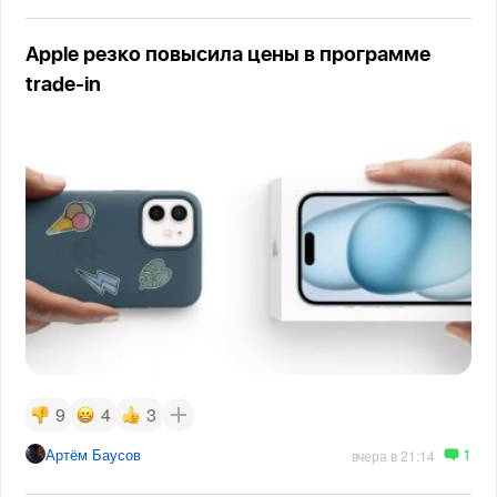
Apple резко повысила цены в программе
trade-in
9
4
3
1
Артём Баусов
вчера в 21:14