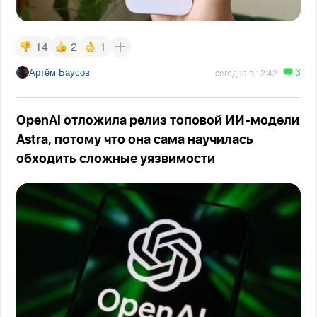
14
2
1
3
Артём Баусов
сегодня в 12:42
OpenAI отложила релиз топовой ИИ-модели
Astra, потому что она сама научилась
обходить сложные уязвимости