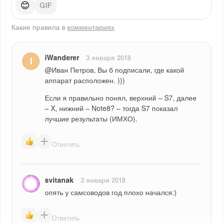
😊
Какие правила в
комментариях
iWanderer
3 января 2018
@Иван Петров, Вы б подписали, где какой 
аппарат расположен. )))
Если я правильно понял, верхний – S7, далее 
– X, нижний – Note8? – тогда S7 показал 
лучшие результаты (ИМХО).
Ответить
svitanak
3 января 2018
опять у самсоводов год плохо начался:)
Ответить