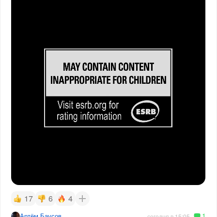
17
6
4
1
Артём Баусов
сегодня в 15:05