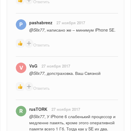
Ответить
pashabreez
27 ноября 2017
@Slix77
, написано же – минимум iPhone SE.
Ответить
VsG
27 ноября 2017
@Slix77
, допстраховка. Ваш Связной
Ответить
rusTORK
27 ноября 2017
@Slix77
, У iPhone 6 слабенький процессор и 
медленне память, кроме этого оперативной 
памяти всего 1 Гб. Тогда как у SE их два.