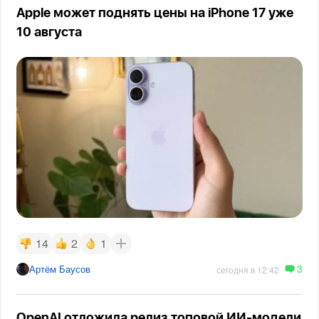
Apple может поднять цены на iPhone 17 уже
10 августа
14
2
1
3
Артём Баусов
сегодня в 12:42
OpenAI отложила релиз топовой ИИ-модели