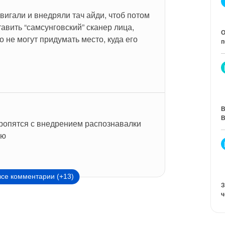
игали и внедряли тач айди, чтоб потом 
тавить “самсунговский” сканер лица, 
О
то не могут придумать место, куда его 
п
В
В
опятся с внедрением распознавалки 
сю
все комментарии (+13)
З
ч