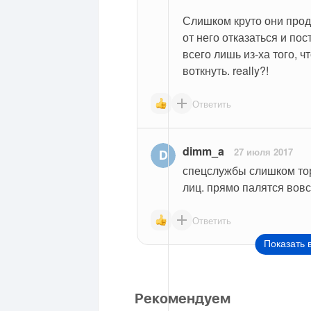
Слишком круто они продв
от него отказаться и пос
всего лишь из-ха того, ч
воткнуть. really?!
Ответить
dimm_a
27 июля 2017
спецслужбы слишком тор
лиц. прямо палятся вов
Ответить
Показать 
Рекомендуем