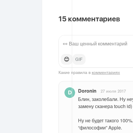
15
комментариев
😊
Какие правила в
комментариях
Doronin
27 июля 2017
Блин, заколебали. Ну неу
замену сканера touch id
Ну не будет такого 100%
“философии” Apple.