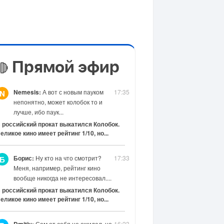
Прямой эфир
🔴
Nemesis:
А вот с новым пауком
17:35
N
непонятно, может колобок то и
лучше, ибо паук...
 российский прокат выкатился Колобок.
еликое кино имеет рейтинг 1/10, но...
Борис:
Ну кто на что смотрит?
17:33
Б
Меня, например, рейтинг кино
вообще никогда не интересовал....
 российский прокат выкатился Колобок.
еликое кино имеет рейтинг 1/10, но...
Сам от себя не ожидал, но
16:23