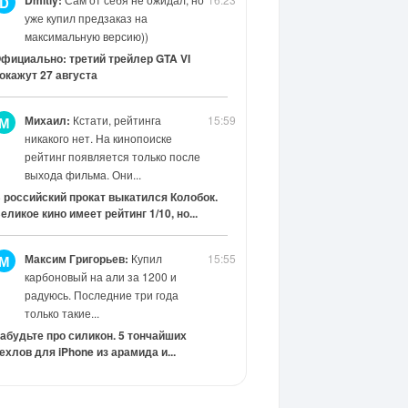
Dmitiy:
D
уже купил предзаказ на
максимальную версию))
фициально: третий трейлер GTA VI
окажут 27 августа
Михаил:
Кстати, рейтинга
15:59
М
никакого нет. На кинопоиске
рейтинг появляется только после
выхода фильма. Они...
 российский прокат выкатился Колобок.
еликое кино имеет рейтинг 1/10, но...
Максим Григорьев:
Купил
15:55
М
карбоновый на али за 1200 и
радуюсь. Последние три года
только такие...
абудьте про силикон. 5 тончайших
ехлов для iPhone из арамида и...