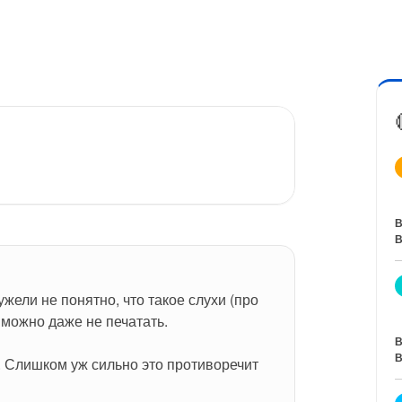
В
В
жели не понятно, что такое слухи (про 
) можно даже не печатать.
В
В
. Слишком уж сильно это противоречит 