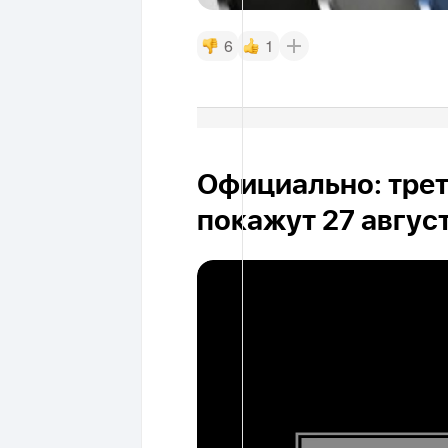
6
1
Официально: трет
покажут 27 авгус