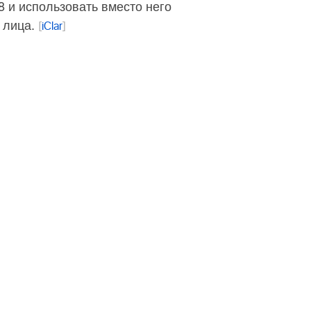
8 и использовать вместо него
 лица.
[
iClar
]