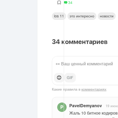
34
ios 11
это интересно
новости
34
комментариев
😊
Какие правила в
комментариях
PavelDemyanov
19 июн
Жаль 10 битное кодирова