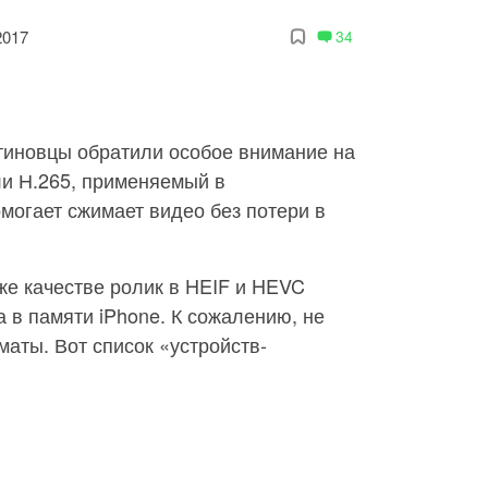
2017
34
ртиновцы обратили особое внимание на
и Н.265, применяемый в
могает сжимает видео без потери в
же качестве ролик в HEIF и HEVC
 в памяти iPhone. К сожалению, не
маты. Вот список «устройств-