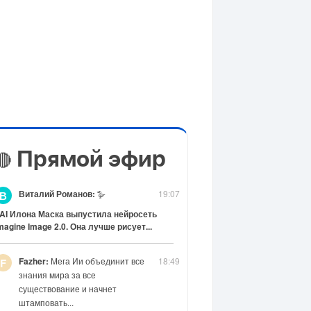
Прямой эфир
🔴
Виталий Романов:
🪿
19:07
В
AI Илона Маска выпустила нейросеть
magine Image 2.0. Она лучше рисует...
Fazher:
Мега Ии объединит все
18:49
F
знания мира за все
существование и начнет
штамповать...