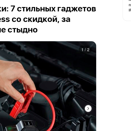
п
и: 7 стильных гаджетов
i
ess со скидкой, за
не стыдно
1
/
2