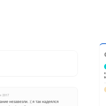
x
I
я 2017
ние незавезли. :( я так надеялся 