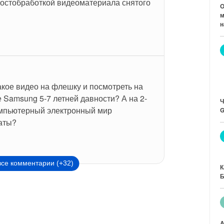
постобработкой видеоматериала снятого 
O
м
н
акое видео на флешку и посмотреть на 
 Samsung 5-7 летней давности? А на 2-
Ч
мпьютерный электронный мир 
G
аты?
все комментарии (+32)
К
Б
A