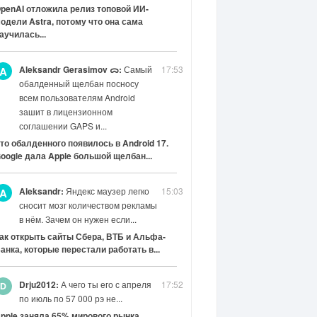
penAI отложила релиз топовой ИИ-
одели Astra, потому что она сама
аучилась...
Aleksandr Gerasimov ᯅ:
Самый
17:53
A
обалденный щелбан посносу
всем пользователям Android
зашит в лицензионном
соглашении GAPS и...
то обалденного появилось в Android 17.
oogle дала Apple большой щелбан...
Aleksandr:
Яндекс маузер легко
15:03
A
сносит мозг количеством рекламы
в нём. Зачем он нужен если...
ак открыть сайты Сбера, ВТБ и Альфа-
анка, которые перестали работать в...
Drju2012:
А чего ты его с апреля
17:52
по июль по 57 000 рэ не...
pple заняла 65% мирового рынка