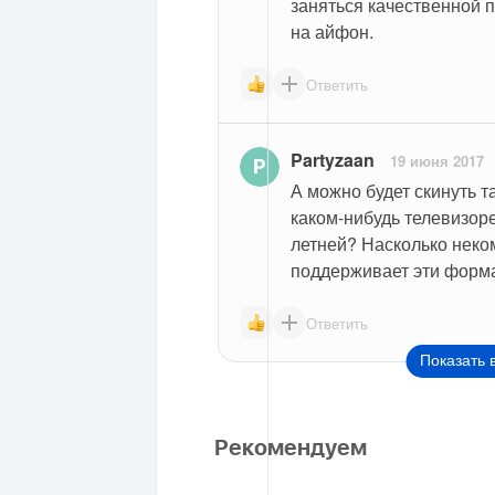
заняться качественной 
на айфон.
Ответить
Partyzaan
19 июня 2017
А можно будет скинуть т
каком-нибудь телевизоре
летней? Насколько неко
поддерживает эти форм
Ответить
Показать 
Рекомендуем