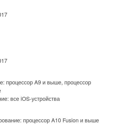
017
017
: процессор A9 и выше, процессор
е
ие: все iOS-устройства
рование: процессор A10 Fusion и выше