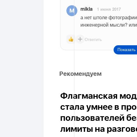
mikla
1 июня 2017
а нет штоле фотографии 
инженерной мысли? или 
Ответить
Показать 
Рекомендуем
Флагманская моде
стала умнее в пр
пользователей бе
лимиты на разго