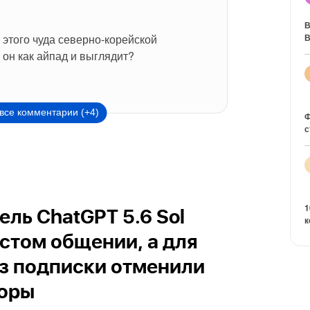
В
этого чуда северно-корейской 
В
он как айпад и выглядит?
все комментарии (+4)
Ф
с
1
ль ChatGPT 5.6 Sol
к
остом общении, а для
з подписки отменили
воры