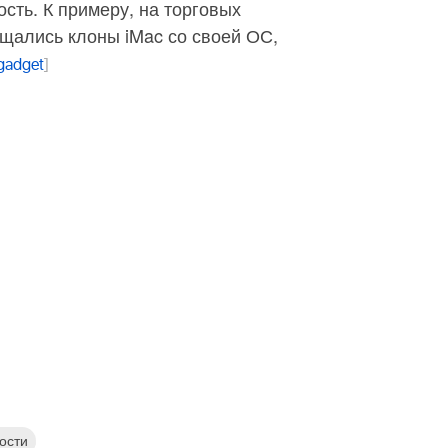
сть. К примеру, на торговых
щались клоны iMac со своей ОС,
gadget
]
ости