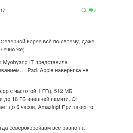
017
6
в Северной Корее всё по-своему, даже
онечно же).
я Myohyang IT представила
званием… iPad. Apple наверняка не
сор с частотой 1 ГГц, 512 МБ
 и до 16 ГБ внешней памяти. От
ает до 6 часов, Amazing! При таких то
огда северокорейцам всё равно на