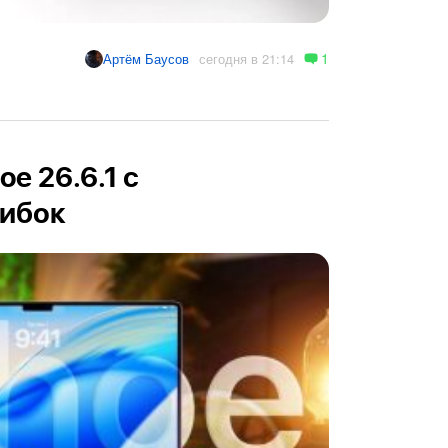
1
сегодня в 21:14
Артём Баусов
e 26.6.1 с
ибок