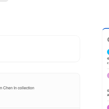
Ф
с
m Chen In collection
G
A