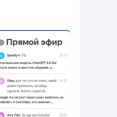
Прямой эфир
🔴
Spotifyᯤ:
Пр
22:27
S
лагманская модель ChatGPT 5.6 Sol
тала умнее в простом общении, а...
Oleg:
для тех, кто не знает, какой
21:51
O
домен прописать, китайцы
сделали Techno с вшитой...
oogle Ассистент перестанет работать на
ndroid с 4 сентября, его заменит...
Airy Fizz:
За еду как Колобок
20:57
A