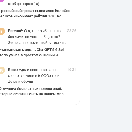
вообще порвет!))))
 российский прокат выкатился Колобок.
еликое кино имеет рейтинг 1/10, но...
Евгений:
Ого, теперь бесплатно
23:26
без лимитов можно общаться?
Это реально круто, пойду тестить.
лагманская модель ChatGPT 5.6 Sol
тала умнее в простом общении, а...
Вова:
Удели несколько часов
19:31
В
своего времени и 9 ОООр твои.
Детали обсуди
0 лучших бесплатных приложений,
оторые обязаны быть на вашем Mac