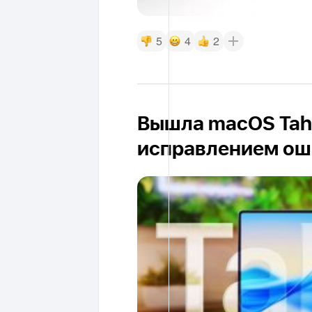
5
4
2
Вышла macOS Taho
исправлением ош