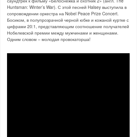
саундтрек к фильму «Белоснежка и охотник 2» (англ. The
Huntsman: Winter’s War). С этой песней Halsey выступила в
сопровождении оркестра на Nobel Peace Prize Concert.
Босиком, в полупрозрачной черной юбке и кожаной куртке с
цифрами 20:1, представляющим соотношение получателей
Нобелевской премии между мужчинами и женщинами.
Одним словом – молодая провокаторша!