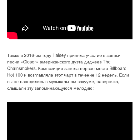
Также в 2016-ом году Halsey приняла участие в записи
песни «Closer» американского дуэта диджеев The
Chainsmokers. Композиция заняла первое место Billboard
Hot 100 и возглавляла этот чарт в течение 12 недель. Если
вы не находились в музыкальном вакууме, наверняка,
слышали эту запоминающуюся мелодию: