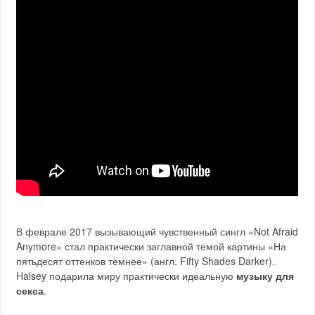
В феврале 2017 вызывающий чувственный сингл «Not Afraid
Anymore» стал практически заглавной темой картины «На
пятьдесят оттенков темнее» (англ. Fifty Shades Darker).
Halsey подарила миру практически идеальную
музыку для
секса
.