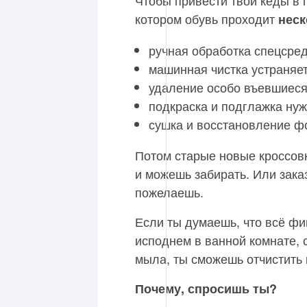
Чтобы привести твои кеды в 
котором обувь проходит
неск
ручная обработка спецсре
машинная чистка устраняет
удаление особо въевшиеся 
подкраска и подглажка ну
сушка и восстановление 
Потом старые новые кроссов
и можешь забирать. Или заказ
пожелаешь.
Если ты думаешь, что всё фиг
исподнем в ванной комнате, 
мыла, ты сможешь отчистить к
Почему, спросишь ты?