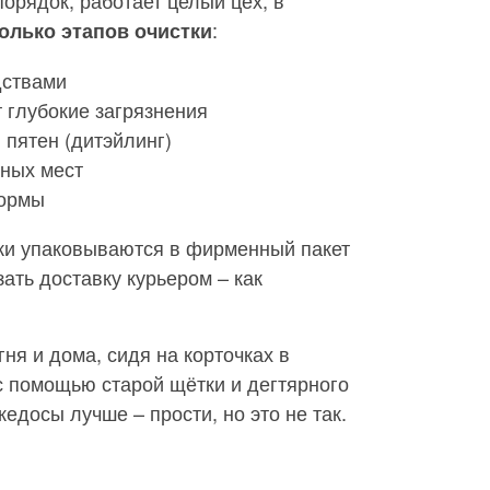
порядок, работает целый цех, в
:
олько этапов очистки
дствами
 глубокие загрязнения
пятен (дитэйлинг)
жных мест
формы
ки упаковываются в фирменный пакет
ать доставку курьером – как
ня и дома, сидя на корточках в
с помощью старой щётки и дегтярного
едосы лучше – прости, но это не так.