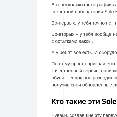
Вот несколько фотографий са
секретной лаборатории Sole F
Во-первых, у тебя точно нет т
Во-вторых – у тебя вообще н
с остатками ваксы.
А у ребят всё есть. И оборуд
Поэтому просто признай, что 
качественный сервис, напиши
обуви – сплошное разводилов
получив свои обновлённые лю
Кто такие эти Sol
Чуваки, создавшие эту перву